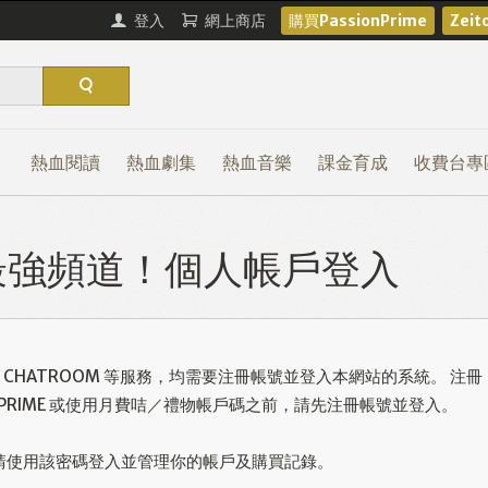
登入
網上商店
購買PassionPrime
Zei
熱血閱讀
熱血劇集
熱血音樂
課金育成
收費台專
熱血最強頻道！個人帳戶登入
或使用 CHATROOM 等服務，均需要注冊帳號並登入本網站的系統。 注冊
ONPRIME 或使用月費咭／禮物帳戶碼之前，請先注冊帳號並登入。
請使用該密碼登入並管理你的帳戶及購買記錄。