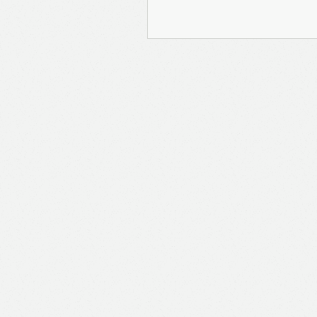
報Prime」的用戶帳號將
報保留隨時增減本付費服
內容之增減，恕不另行通
公司取得的資料結合，但
司。 個人資料將用於提
聯絡你或進行不記名的 
途為法例容許或屬法例規
途。如果決定提供個人資
會根據用戶提供的個人資
送目標廣告。不會因為你
何用戶的個人資料。 但
有可能假設你符合該廣告
PAYPAL），收集交
物品或內容）。