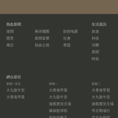
熱血新聞
生活資訊
港聞
兩岸國際
財經地產
旅遊
體育
新聞直擊
社會
科技
專訪
熱血公投
專題
消費
異聞
時裝
網台節目
星期一至五
星期一
星期二
大九龍午安
大香港早晨
大香港早晨
大香港早晨
大九龍午安
大九龍午安
遊戲實況主場
遊戲實況主場
爆操籃球部
弔古戰場行
熱血綜藝王
宅文化研究