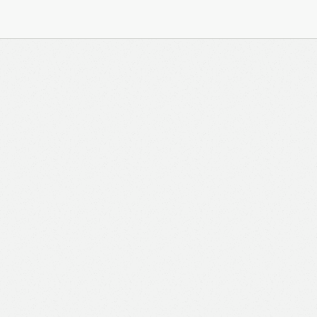
與 Zeiton 系統結合，並共享所需要的用戶資料。 熱血時
務內容的權利，包括但不限於漫畫、節目、小說等欄目及
知。 熱血時報可以將你的個人資料與從商業夥伴或其他
不會出租、出售、或透露你的個人資料予他人或非附屬公
供更適合你的廣告及網頁內容、評估與改善我們的服務、
究調查。所得資料亦只會用於所述指定用途。除非所作用
定，否則未經你事先同意，你的個人資料不會作其他用
料，即表示您同意我們將該資料傳送並儲存。 熱血時報
料（如符合廣告客戶製定的廣告目標人士的標準），而發
與廣告作出互動或觀看一個目標廣告而向廣告客戶提供任
如果你觀看或與該廣告作出互動，則表示你同意廣告客戶
目標客戶群的標準。熱血時報並會根據你在交易平台（如
易資料（例如出價、購買、出售、問答、爭執或與帳戶相關的