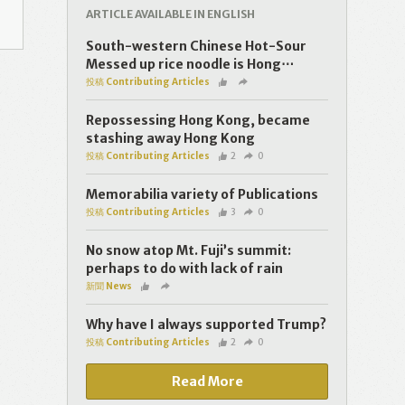
ARTICLE AVAILABLE IN ENGLISH
South-western Chinese Hot-Sour
Messed up rice noodle is Hong⋯
投稿 Contributing Articles
Repossessing Hong Kong, became
stashing away Hong Kong
投稿 Contributing Articles
2
0
Memorabilia variety of Publications
投稿 Contributing Articles
3
0
No snow atop Mt. Fuji’s summit:
perhaps to do with lack of rain
新聞 News
Why have I always supported Trump?
投稿 Contributing Articles
2
0
Read More