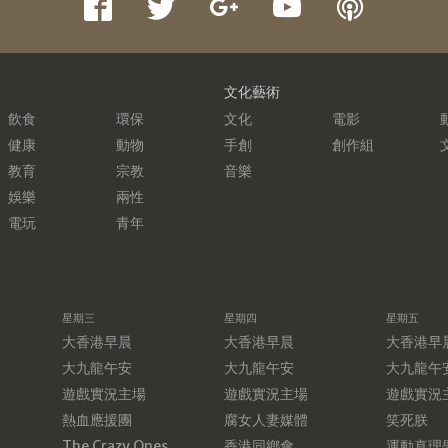
文化藝術
飲食
環保
文化
電影
健康
動物
手創
創作組
教育
宗教
音樂
娛樂
兩性
電玩
青年
星期三
星期四
星期五
大香港早晨
大香港早晨
大香港早
大九龍午安
大九龍午安
大九龍午
遊戲實況主場
遊戲實況主場
遊戲實況
熱血應援團
腐女人妻媒體
笑死朕
The Crazy Ones
香港同鄉會
運動真理