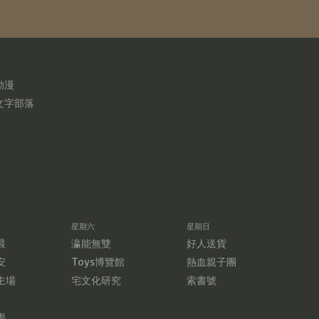
動漫
文字部落
星期六
星期日
晨
瀛能無雙
好人送貨
安
Toys博覽館
熱血親子團
主場
宅文化研究
索書號
學