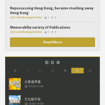
個人資料將用於提供更適合你的廣告及網
頁內容、評估與改善我們的服務、聯絡你
Repossessing Hong Kong, became stashing away
Hong Kong
或進行不記名的 究調查。所得資料亦只會
投稿 Contributing Articles
2
0
用於所述指定用途。除非所作用途為法例
容許或屬法例規定，否則未經你事先同
Memorabilia variety of Publications
投稿 Contributing Articles
3
0
意，你的個人資料不會作其他用途。如果
決定提供個人資料，即表示您同意我們將
Read More
該資料傳送並儲存。 熱血時報會根據用戶
提供的個人資料（如符合廣告客戶製定的
廣告目標人士的標準），而發送目標廣
節目表
告。不會因為你與廣告作出互動或觀看一
日
一
二
三
四
五
六
個目標廣告而向廣告客戶提供任何用戶的
個人資料。 但如果你觀看或與該廣告作出
09:00-11:00
互動，則表示你同意廣告客戶有可能假設
你符合該廣告目標客戶群的標準。熱血時
報並會根據你在交易平台（如PAYPAL），
16:00-19:00