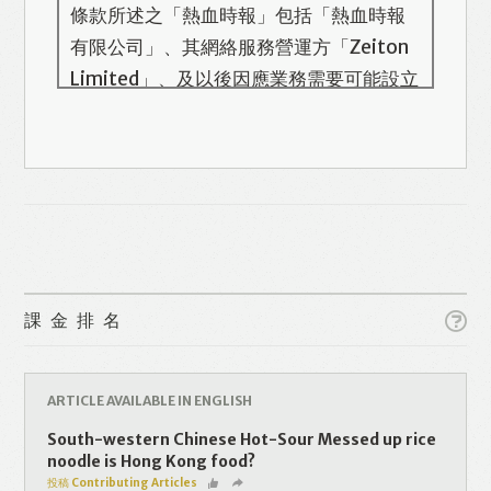
條款所述之「熱血時報」包括「熱血時報
有限公司」、其網絡服務營運方「Zeiton
Limited」、及以後因應業務需要可能設立
的其他機構/公司，此名單會在本頁更新。
熱血時報用戶所提供的個人資料，全屬自
願性質。我們收集的個人資料包括姓名、
電話號碼、電郵地址等。「熱血時報
Prime」的用戶帳號將與 Zeiton 系統結
合，並共享所需要的用戶資料。 熱血時報
Like
Facebook
Twitter
Line
保留隨時增減本付費服務內容的權利，包
課金排名
括但不限於漫畫、節目、小說等欄目及內
容之增減，恕不另行通知。 熱血時報可以
WhatsApp
Email
Print
將你的個人資料與從商業夥伴或其他公司
ARTICLE AVAILABLE IN ENGLISH
取得的資料結合，但不會出租、出售、或
South-western Chinese Hot-Sour Messed up rice
透露你的個人資料予他人或非附屬公司。
noodle is Hong Kong food?
投稿 Contributing Articles