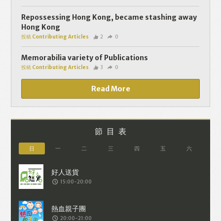
個人資料將用於提供更適合你的廣告及網
頁內容、評估與改善我們的服務、聯絡你
Repossessing Hong Kong, became stashing away
Hong Kong
或進行不記名的 究調查。所得資料亦只會
投稿 Contributing Articles
2
0
用於所述指定用途。除非所作用途為法例
容許或屬法例規定，否則未經你事先同
Memorabilia variety of Publications
投稿 Contributing Articles
3
0
意，你的個人資料不會作其他用途。如果
決定提供個人資料，即表示您同意我們將
Read More
該資料傳送並儲存。 熱血時報會根據用戶
提供的個人資料（如符合廣告客戶製定的
廣告目標人士的標準），而發送目標廣
節目表
告。不會因為你與廣告作出互動或觀看一
日
一
二
三
四
五
六
個目標廣告而向廣告客戶提供任何用戶的
個人資料。 但如果你觀看或與該廣告作出
15:00-20:00
互動，則表示你同意廣告客戶有可能假設
你符合該廣告目標客戶群的標準。熱血時
報並會根據你在交易平台（如PAYPAL），
20:00-21:00