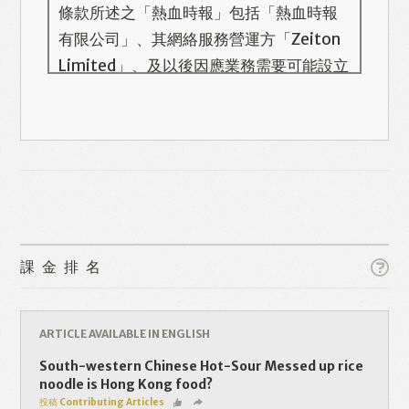
條款所述之「熱血時報」包括「熱血時報
有限公司」、其網絡服務營運方「Zeiton
Limited」、及以後因應業務需要可能設立
的其他機構/公司，此名單會在本頁更新。
熱血時報用戶所提供的個人資料，全屬自
願性質。我們收集的個人資料包括姓名、
Like
Facebook
Twitter
Line
電話號碼、電郵地址等。「熱血時報
Prime」的用戶帳號將與 Zeiton 系統結
WhatsApp
Email
Print
合，並共享所需要的用戶資料。 熱血時報
保留隨時增減本付費服務內容的權利，包
課金排名
括但不限於漫畫、節目、小說等欄目及內
容之增減，恕不另行通知。 熱血時報可以
將你的個人資料與從商業夥伴或其他公司
ARTICLE AVAILABLE IN ENGLISH
取得的資料結合，但不會出租、出售、或
South-western Chinese Hot-Sour Messed up rice
透露你的個人資料予他人或非附屬公司。
noodle is Hong Kong food?
投稿 Contributing Articles