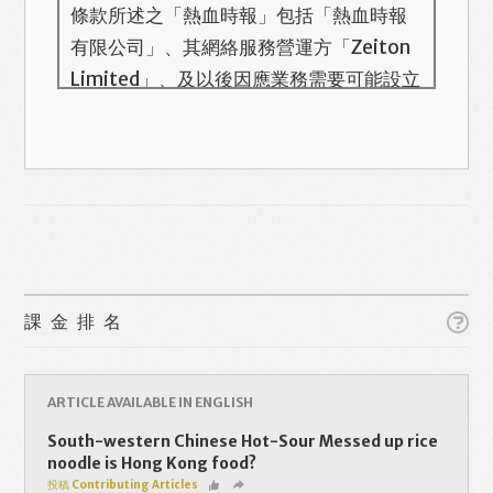
條款所述之「熱血時報」包括「熱血時報
有限公司」、其網絡服務營運方「Zeiton
Limited」、及以後因應業務需要可能設立
的其他機構/公司，此名單會在本頁更新。
熱血時報用戶所提供的個人資料，全屬自
願性質。我們收集的個人資料包括姓名、
電話號碼、電郵地址等。「熱血時報
Prime」的用戶帳號將與 Zeiton 系統結
合，並共享所需要的用戶資料。 熱血時報
Like
Facebook
Twitter
Line
保留隨時增減本付費服務內容的權利，包
課金排名
括但不限於漫畫、節目、小說等欄目及內
容之增減，恕不另行通知。 熱血時報可以
WhatsApp
Email
Print
將你的個人資料與從商業夥伴或其他公司
ARTICLE AVAILABLE IN ENGLISH
取得的資料結合，但不會出租、出售、或
South-western Chinese Hot-Sour Messed up rice
透露你的個人資料予他人或非附屬公司。
noodle is Hong Kong food?
投稿 Contributing Articles