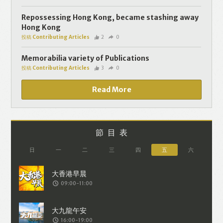
個人資料將用於提供更適合你的廣告及網
頁內容、評估與改善我們的服務、聯絡你
Repossessing Hong Kong, became stashing away
Hong Kong
或進行不記名的 究調查。所得資料亦只會
投稿 Contributing Articles
2
0
用於所述指定用途。除非所作用途為法例
容許或屬法例規定，否則未經你事先同
Memorabilia variety of Publications
投稿 Contributing Articles
3
0
意，你的個人資料不會作其他用途。如果
決定提供個人資料，即表示您同意我們將
Read More
該資料傳送並儲存。 熱血時報會根據用戶
提供的個人資料（如符合廣告客戶製定的
廣告目標人士的標準），而發送目標廣
節目表
告。不會因為你與廣告作出互動或觀看一
日
一
二
三
四
五
六
個目標廣告而向廣告客戶提供任何用戶的
個人資料。 但如果你觀看或與該廣告作出
09:00-11:00
互動，則表示你同意廣告客戶有可能假設
你符合該廣告目標客戶群的標準。熱血時
報並會根據你在交易平台（如PAYPAL），
16:00-19:00