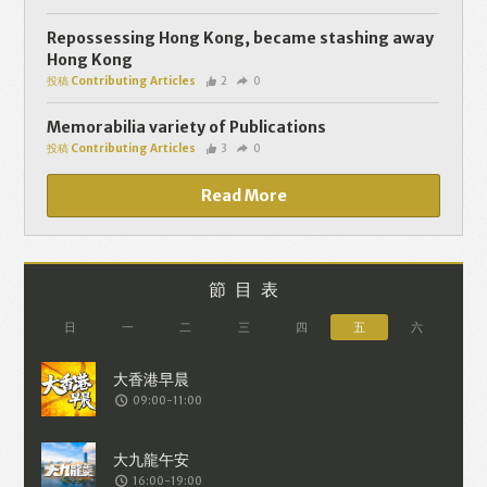
個人資料將用於提供更適合你的廣告及網
頁內容、評估與改善我們的服務、聯絡你
Repossessing Hong Kong, became stashing away
Hong Kong
或進行不記名的 究調查。所得資料亦只會
投稿 Contributing Articles
2
0
用於所述指定用途。除非所作用途為法例
容許或屬法例規定，否則未經你事先同
Memorabilia variety of Publications
投稿 Contributing Articles
3
0
意，你的個人資料不會作其他用途。如果
決定提供個人資料，即表示您同意我們將
Read More
該資料傳送並儲存。 熱血時報會根據用戶
提供的個人資料（如符合廣告客戶製定的
廣告目標人士的標準），而發送目標廣
節目表
告。不會因為你與廣告作出互動或觀看一
日
一
二
三
四
五
六
個目標廣告而向廣告客戶提供任何用戶的
個人資料。 但如果你觀看或與該廣告作出
09:00-11:00
互動，則表示你同意廣告客戶有可能假設
你符合該廣告目標客戶群的標準。熱血時
報並會根據你在交易平台（如PAYPAL），
16:00-19:00