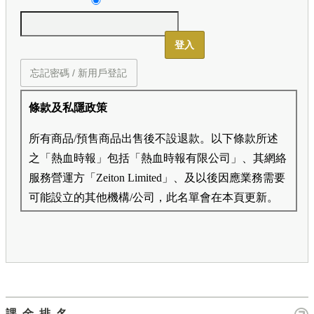
登入
忘記密碼 / 新用戶登記
條款及私隱政策
所有商品/預售商品出售後不設退款。以下條款所述
之「熱血時報」包括「熱血時報有限公司」、其網絡
服務營運方「Zeiton Limited」、及以後因應業務需要
可能設立的其他機構/公司，此名單會在本頁更新。
熱血時報用戶所提供的個人資料，全屬自願性質。我
們收集的個人資料包括姓名、電話號碼、電郵地址
等。「熱血時報Prime」的用戶帳號將與 Zeiton 系統
結合，並共享所需要的用戶資料。 熱血時報保留隨
時增減本付費服務內容的權利，包括但不限於漫畫、
課金排名