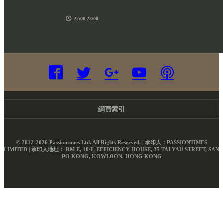
22:00-23:00
網頁索引
© 2012-2026 Passiontimes Ltd. All Rights Reserved. | 承印人：PASSIONTIMES
LIMITED | 承印人地址： RM E, 10/F, EFFICIENCY HOUSE, 35 TAI YAU STREET, SAN
PO KONG, KOWLOON, HONG KONG