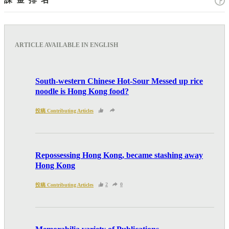
節目、小說等欄目及內容之增減，恕不另行通知。
熱血時報可以將你的個人資料與從商業夥伴或其他公
司取得的資料結合，但不會出租、出售、或透露你的
個人資料予他人或非附屬公司。 個人資料將用於提
ARTICLE AVAILABLE IN ENGLISH
供更適合你的廣告及網頁內容、評估與改善我們的服
務、聯絡你或進行不記名的 究調查。所得資料亦只
South-western Chinese Hot-Sour Messed up rice
會用於所述指定用途。除非所作用途為法例容許或屬
noodle is Hong Kong food?
法例規定，否則未經你事先同意，你的個人資料不會
Like
Facebook
Twitter
Line
Whats
投稿 Contributing Articles
作其他用途。如果決定提供個人資料，即表示您同意
我們將該資料傳送並儲存。 熱血時報會根據用戶提
供的個人資料（如符合廣告客戶製定的廣告目標人士
Email
Print
Repossessing Hong Kong, became stashing away
的標準），而發送目標廣告。不會因為你與廣告作出
Hong Kong
互動或觀看一個目標廣告而向廣告客戶提供任何用戶
2
0
投稿 Contributing Articles
的個人資料。 但如果你觀看或與該廣告作出互動，
則表示你同意廣告客戶有可能假設你符合該廣告目標
客戶群的標準。熱血時報並會根據你在交易平台（如