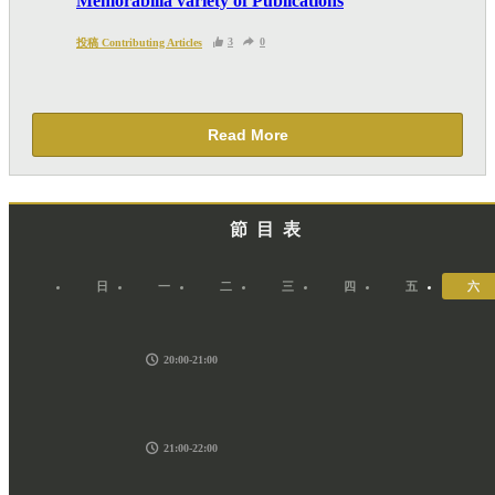
Memorabilia variety of Publications
PAYPAL），收集交易資料（例如出價、購買、出
售、問答、爭執或與帳戶相關的物品或內容）。
3
0
投稿 Contributing Articles
Read More
節目表
日
一
二
三
四
五
六
20:00-21:00
21:00-22:00