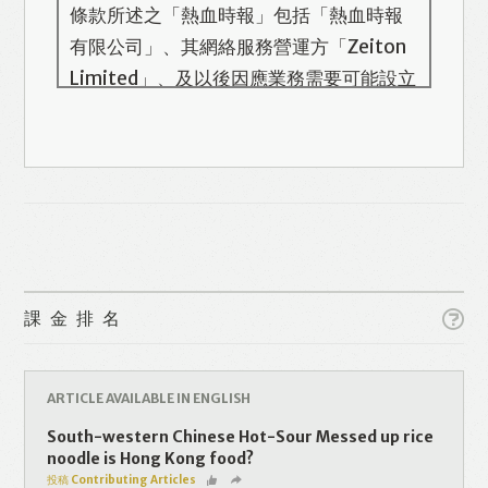
條款所述之「熱血時報」包括「熱血時報
有限公司」、其網絡服務營運方「Zeiton
Limited」、及以後因應業務需要可能設立
的其他機構/公司，此名單會在本頁更新。
熱血時報用戶所提供的個人資料，全屬自
願性質。我們收集的個人資料包括姓名、
電話號碼、電郵地址等。「熱血時報
Prime」的用戶帳號將與 Zeiton 系統結
合，並共享所需要的用戶資料。 熱血時報
Like
Facebook
Twitter
Line
保留隨時增減本付費服務內容的權利，包
課金排名
括但不限於漫畫、節目、小說等欄目及內
容之增減，恕不另行通知。 熱血時報可以
WhatsApp
Email
Print
將你的個人資料與從商業夥伴或其他公司
ARTICLE AVAILABLE IN ENGLISH
取得的資料結合，但不會出租、出售、或
South-western Chinese Hot-Sour Messed up rice
透露你的個人資料予他人或非附屬公司。
noodle is Hong Kong food?
投稿 Contributing Articles