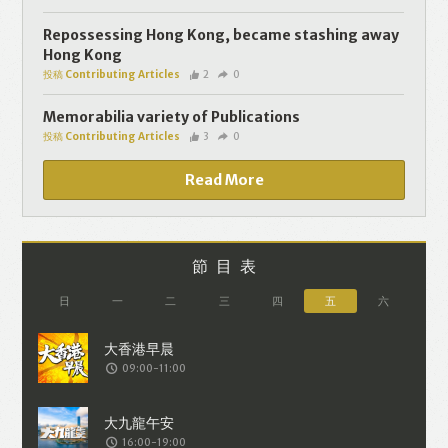
個人資料將用於提供更適合你的廣告及網
頁內容、評估與改善我們的服務、聯絡你
Repossessing Hong Kong, became stashing away
Hong Kong
或進行不記名的 究調查。所得資料亦只會
投稿 Contributing Articles
2
0
用於所述指定用途。除非所作用途為法例
容許或屬法例規定，否則未經你事先同
Memorabilia variety of Publications
投稿 Contributing Articles
3
0
意，你的個人資料不會作其他用途。如果
決定提供個人資料，即表示您同意我們將
Read More
該資料傳送並儲存。 熱血時報會根據用戶
提供的個人資料（如符合廣告客戶製定的
廣告目標人士的標準），而發送目標廣
節目表
告。不會因為你與廣告作出互動或觀看一
日
一
二
三
四
五
六
個目標廣告而向廣告客戶提供任何用戶的
個人資料。 但如果你觀看或與該廣告作出
09:00-11:00
互動，則表示你同意廣告客戶有可能假設
你符合該廣告目標客戶群的標準。熱血時
報並會根據你在交易平台（如PAYPAL），
16:00-19:00