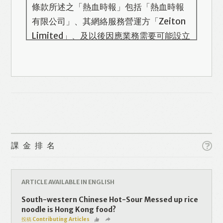
條款所述之「熱血時報」包括「熱血時報
有限公司」、其網絡服務營運方「Zeiton
Limited」、及以後因應業務需要可能設立
的其他機構/公司，此名單會在本頁更新。
熱血時報用戶所提供的個人資料，全屬自
願性質。我們收集的個人資料包括姓名、
電話號碼、電郵地址等。「熱血時報
Prime」的用戶帳號將與 Zeiton 系統結
合，並共享所需要的用戶資料。 熱血時報
Like
Facebook
Twitter
Line
保留隨時增減本付費服務內容的權利，包
課金排名
括但不限於漫畫、節目、小說等欄目及內
容之增減，恕不另行通知。 熱血時報可以
WhatsApp
Email
Print
將你的個人資料與從商業夥伴或其他公司
ARTICLE AVAILABLE IN ENGLISH
取得的資料結合，但不會出租、出售、或
South-western Chinese Hot-Sour Messed up rice
透露你的個人資料予他人或非附屬公司。
noodle is Hong Kong food?
投稿 Contributing Articles