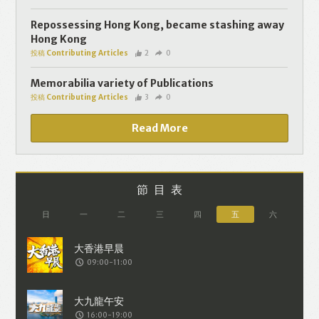
個人資料將用於提供更適合你的廣告及網
頁內容、評估與改善我們的服務、聯絡你
Repossessing Hong Kong, became stashing away
Hong Kong
或進行不記名的 究調查。所得資料亦只會
投稿 Contributing Articles
2
0
用於所述指定用途。除非所作用途為法例
容許或屬法例規定，否則未經你事先同
Memorabilia variety of Publications
投稿 Contributing Articles
3
0
意，你的個人資料不會作其他用途。如果
決定提供個人資料，即表示您同意我們將
Read More
該資料傳送並儲存。 熱血時報會根據用戶
提供的個人資料（如符合廣告客戶製定的
廣告目標人士的標準），而發送目標廣
節目表
告。不會因為你與廣告作出互動或觀看一
日
一
二
三
四
五
六
個目標廣告而向廣告客戶提供任何用戶的
個人資料。 但如果你觀看或與該廣告作出
09:00-11:00
互動，則表示你同意廣告客戶有可能假設
你符合該廣告目標客戶群的標準。熱血時
報並會根據你在交易平台（如PAYPAL），
16:00-19:00