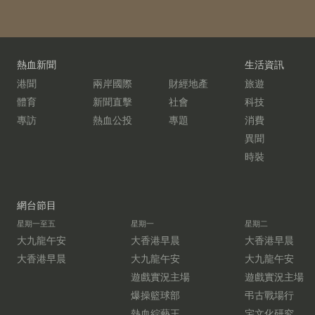
熱血新聞
生活資訊
港聞
兩岸國際
財經地產
旅遊
體育
新聞直擊
社會
科技
專訪
熱血公投
專題
消費
異聞
時裝
網台節目
星期一至五
星期一
星期二
大九龍午安
大香港早晨
大香港早晨
大香港早晨
大九龍午安
大九龍午安
遊戲實況主場
遊戲實況主場
爆操籃球部
弔古戰場行
熱血綜藝王
宅文化研究