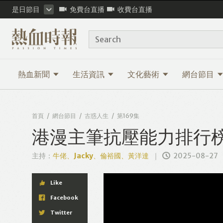
是日節目
免費台直播
收費台直播
Search
熱血新聞
生活資訊
文化藝術
網台節目
首頁
網台節目
古惑人生
第169集
港漫主筆抗壓能力排行
主持：
牛佬、Jacky、倫裕國、黃洋達
2025-08-27
Like
Facebook
Twitter