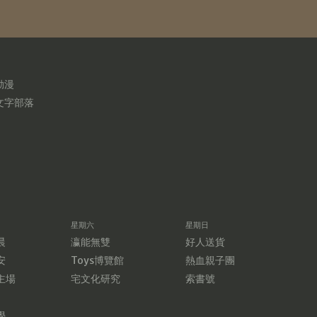
動漫
文字部落
星期六
星期日
晨
瀛能無雙
好人送貨
安
Toys博覽館
熱血親子團
主場
宅文化研究
索書號
學