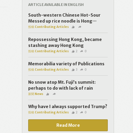
ARTICLE AVAILABLE IN ENGLISH
South-western Chinese Hot-Sour
Messed up rice noodle is Hong⋯
投稿 Contributing Articles
Repossessing Hong Kong, became
stashing away Hong Kong
投稿 Contributing Articles
2
0
Memorabilia variety of Publications
投稿 Contributing Articles
3
0
No snow atop Mt. Fuji’s summit:
perhaps to do with lack of rain
新聞 News
Why have I always supported Trump?
投稿 Contributing Articles
2
0
Read More