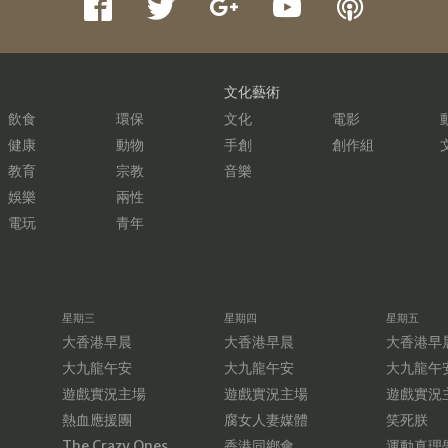
文化藝術
飲食
環保
文化
電影
健康
動物
手創
創作組
教育
宗教
音樂
娛樂
兩性
電玩
青年
星期三
星期四
星期五
大香港早晨
大香港早晨
大香港早
大九龍午安
大九龍午安
大九龍午
遊戲實況主場
遊戲實況主場
遊戲實況
熱血應援團
腐女人妻媒體
笑死朕
The Crazy Ones
香港同鄉會
運動真理