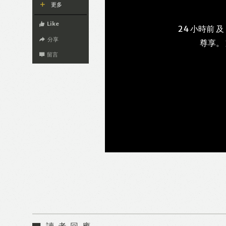
更多
Like
24 小時前 及
分享
尊享。
留言
讀者回應