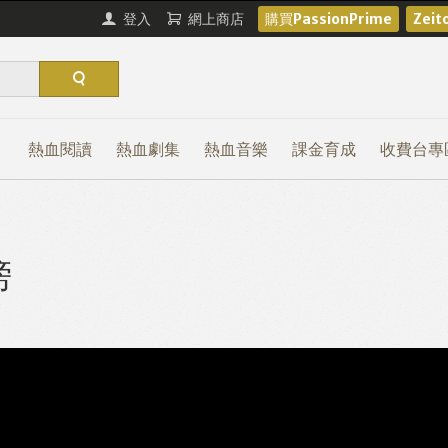
登入
網上商店
購買PassionPrime
Zei
熱血閱讀
熱血劇集
熱血音樂
課金育成
收費台專
榜