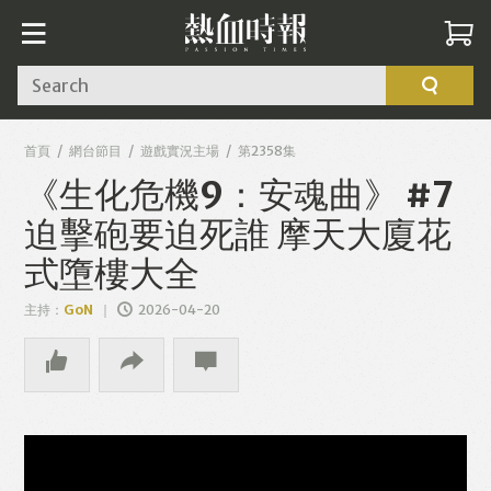
Search
首頁
網台節目
遊戲實況主場
第2358集
《生化危機9：安魂曲》 #7
迫擊砲要迫死誰 摩天大廈花
式墮樓大全
主持：
GoN
2026-04-20