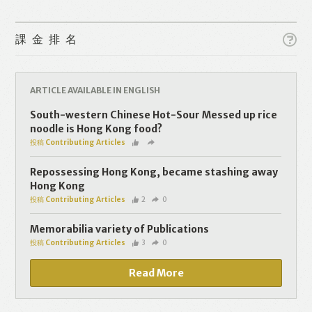
課金排名
ARTICLE AVAILABLE IN ENGLISH
Like
Facebook
Twitter
Line
South-western Chinese Hot-Sour Messed up rice
noodle is Hong Kong food?
投稿 Contributing Articles
WhatsApp
Email
Repossessing Hong Kong, became stashing away
Hong Kong
投稿 Contributing Articles
2
0
Memorabilia variety of Publications
投稿 Contributing Articles
3
0
Read More