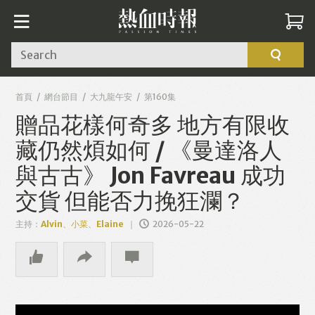
Search
首頁
網台節目
大九龍午安
第160集
贈品花樣何奇多 地方有限收
藏仍然煩如何 / 《曼達洛人
與古古》 Jon Favreau 成功
交貨 但能否力挽狂瀾？
主持：
Alvin、小菜、Elaine
2026-05-22