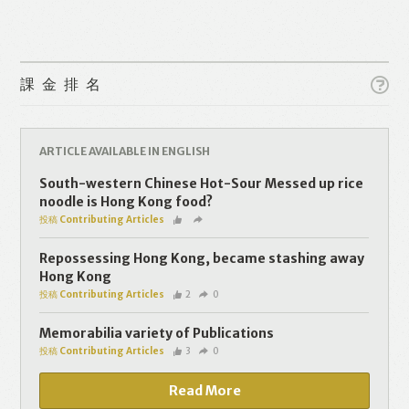
課金排名
ARTICLE AVAILABLE IN ENGLISH
Like
Facebook
Twitter
Line
South-western Chinese Hot-Sour Messed up rice
noodle is Hong Kong food?
投稿 Contributing Articles
WhatsApp
Email
Repossessing Hong Kong, became stashing away
Hong Kong
投稿 Contributing Articles
2
0
Memorabilia variety of Publications
投稿 Contributing Articles
3
0
Read More