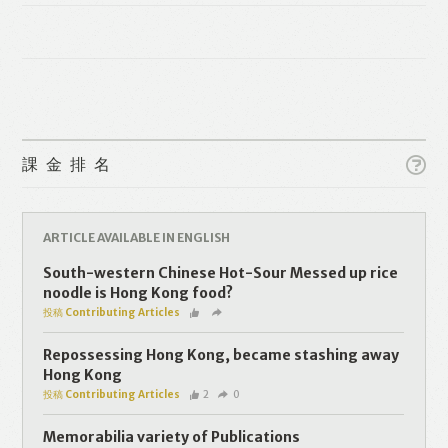
課金排名
Like
Facebook
Twitter
Line
ARTICLE AVAILABLE IN ENGLISH
South-western Chinese Hot-Sour Messed up rice
WhatsApp
Email
noodle is Hong Kong food?
投稿 Contributing Articles
Repossessing Hong Kong, became stashing away
Hong Kong
投稿 Contributing Articles
2
0
Memorabilia variety of Publications