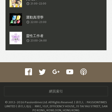
21:00-22:00
22:00-23:00
23:00-24:00
網頁索引
© 2012-2026 Passiontimes Ltd. All Rights Reserved. | 承印人：PASSIONTIMES
LIMITED | 承印人地址： RM E, 10/F, EFFICIENCY HOUSE, 35 TAI YAU STREET, SAN
PO KONG, KOWLOON, HONG KONG