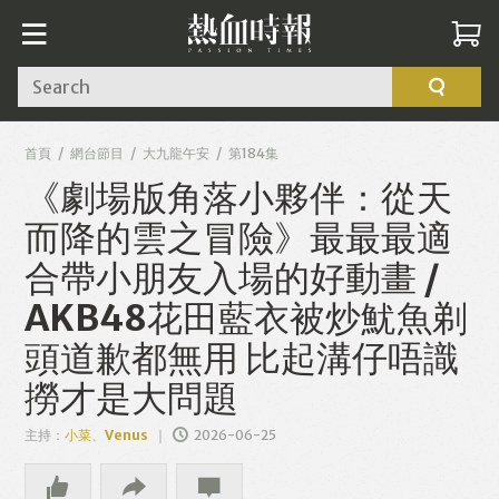
Search
首頁
網台節目
大九龍午安
第184集
《劇場版角落小夥伴：從天
而降的雲之冒險》最最最適
合帶小朋友入場的好動畫 /
AKB48花田藍衣被炒魷魚剃
頭道歉都無用 比起溝仔唔識
撈才是大問題
主持：
小菜、Venus
2026-06-25