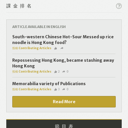
課金排名
ARTICLE AVAILABLE IN ENGLISH
South-western Chinese Hot-Sour Messed up rice
Like
Facebook
Twitter
Line
noodle is Hong Kong food?
投稿 Contributing Articles
WhatsApp
Email
Repossessing Hong Kong, became stashing away
Hong Kong
投稿 Contributing Articles
2
0
Memorabilia variety of Publications
投稿 Contributing Articles
3
0
Read More
節目表