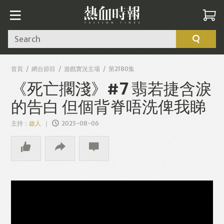
Search
首頁
網台節目
遊戲實況主場
第2180集
《死亡擱淺》#7 翡若捷含淚
的告白 但個背脊唔洗俾我睇
主持：
啟人
2025-08-06