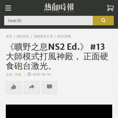
Search
首頁
網台節目
遊戲實況主場
第2229集
《曠野之息NS2 Ed.》 #13
大師模式打風神殿， 正面硬
食砲台激光。
主持：
阿昌
2025-10-14