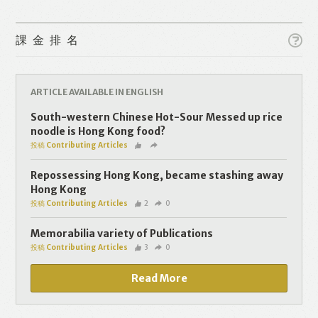
課金排名
ARTICLE AVAILABLE IN ENGLISH
Like
Facebook
Twitter
Line
South-western Chinese Hot-Sour Messed up rice
noodle is Hong Kong food?
投稿 Contributing Articles
WhatsApp
Email
Repossessing Hong Kong, became stashing away
Hong Kong
投稿 Contributing Articles
2
0
Memorabilia variety of Publications
投稿 Contributing Articles
3
0
Read More