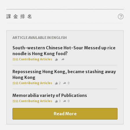
課金排名
ARTICLE AVAILABLE IN ENGLISH
Like
Facebook
Twitter
Line
South-western Chinese Hot-Sour Messed up rice
noodle is Hong Kong food?
投稿 Contributing Articles
WhatsApp
Email
Repossessing Hong Kong, became stashing away
Hong Kong
投稿 Contributing Articles
2
0
Memorabilia variety of Publications
投稿 Contributing Articles
3
0
Read More