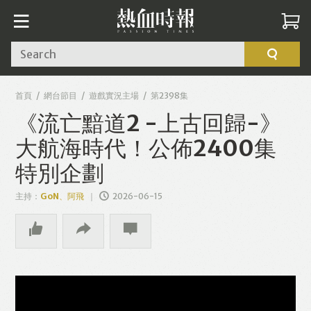
Search
首頁
網台節目
遊戲實況主場
第2398集
《流亡黯道2 -上古回歸-》
大航海時代！公佈2400集
特別企劃
主持：
GoN、阿飛
2026-06-15