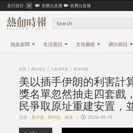
是日節目
免費台直播
收費台直播
Search
熱血新聞
生活資訊
文化藝術
網台節目
首頁
網台節目
大香港早晨
第3105集
美以插手伊朗的利害計算 
獎名單忽然抽走四套戲，
民爭取原址重建安置，
主持：
黃洋達、靳民知、振達
2026-01-15