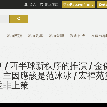
登入
網上商店
購買PassionPrime
Zei
熱血閱讀
熱血劇集
熱血音樂
課金育成
收費台專
/ 西半球新秩序的推演 / 金
主因應該是范冰冰 / 宏福苑
並非上策