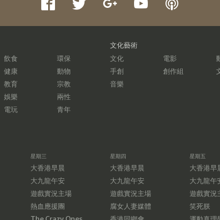
文化藝術
飲食
環保
文化
電影
健康
動物
手創
創作組
教育
宗教
音樂
娛樂
兩性
電玩
青年
星期三
星期四
星期五
大香港早晨
大香港早晨
大香港早
大九龍午安
大九龍午安
大九龍午
遊戲實況主場
遊戲實況主場
遊戲實況
熱血應援團
腐女人妻媒體
笑死朕
The Crazy Ones
香港同鄉會
運動真理