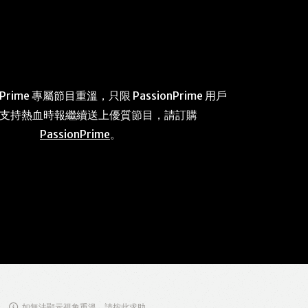
 Prime 專屬節目重溫，只限 PassionPrime 用戶
 支持熱血時報繼續送上優質節目，請訂購
PassionPrime
。
如無法顯示視象重溫，請按此求助。