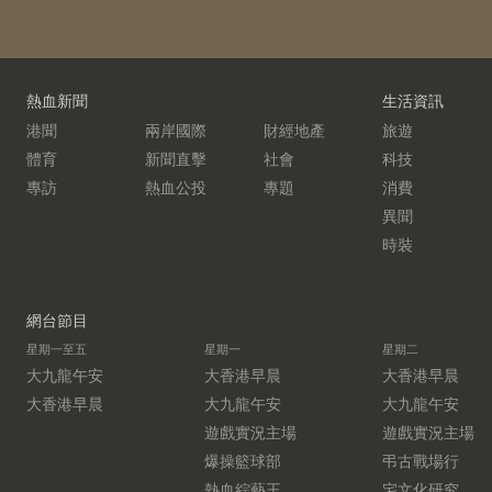
熱血新聞
生活資訊
港聞
兩岸國際
財經地產
旅遊
體育
新聞直擊
社會
科技
專訪
熱血公投
專題
消費
異聞
時裝
網台節目
星期一至五
星期一
星期二
大九龍午安
大香港早晨
大香港早晨
大香港早晨
大九龍午安
大九龍午安
遊戲實況主場
遊戲實況主場
爆操籃球部
弔古戰場行
熱血綜藝王
宅文化研究