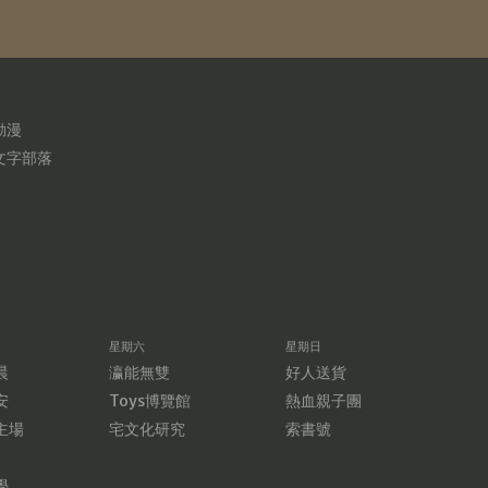
動漫
文字部落
星期六
星期日
晨
瀛能無雙
好人送貨
安
Toys博覽館
熱血親子團
主場
宅文化研究
索書號
學