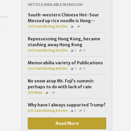
ARTICLE AVAILABLE IN ENGLISH
South-western Chinese Hot-Sour
Messed up rice noodle is Hong⋯
投稿 Contributing Articles
Repossessing Hong Kong, became
stashing away Hong Kong
投稿 Contributing Articles
2
0
Memorabilia variety of Publications
投稿 Contributing Articles
3
0
No snow atop Mt. Fuji’s summit:
perhaps to do with lack of rain
新聞 News
Why have I always supported Trump?
投稿 Contributing Articles
2
0
Read More