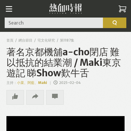
Search
首頁
網台節目
宅文化研究
第1187集
著名京都機舖a-cho閉店 難
以抵抗的結業潮 / Maki東京
遊記 睇Show歎牛舌
主持：
小菜、阿藍、Maki
2025-02-04