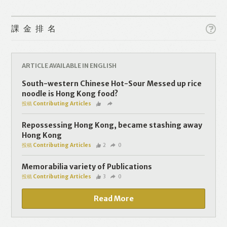
課金排名
ARTICLE AVAILABLE IN ENGLISH
Like
Facebook
Twitter
Line
South-western Chinese Hot-Sour Messed up rice
noodle is Hong Kong food?
投稿 Contributing Articles
WhatsApp
Email
Repossessing Hong Kong, became stashing away
Hong Kong
投稿 Contributing Articles
2
0
Memorabilia variety of Publications
投稿 Contributing Articles
3
0
Read More