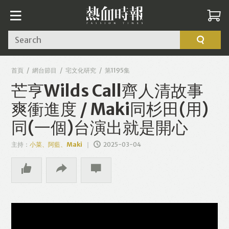
Search
首頁
網台節目
宅文化研究
第1195集
芒亨Wilds Call齊人清故事
爽衝進度 / Maki同杉田(用)
同(一個)台演出就是開心
主持：
小菜、阿藍、Maki
2025-03-04