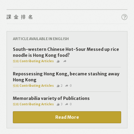
課金排名
ARTICLE AVAILABLE IN ENGLISH
Like
Facebook
Twitter
Line
South-western Chinese Hot-Sour Messed up rice
noodle is Hong Kong food?
投稿 Contributing Articles
WhatsApp
Email
Repossessing Hong Kong, became stashing away
Hong Kong
投稿 Contributing Articles
2
0
Memorabilia variety of Publications
投稿 Contributing Articles
3
0
Read More