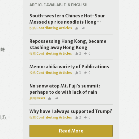
ARTICLE AVAILABLE IN ENGLISH
South-western Chinese Hot-Sour
Messed up rice noodle is Hong⋯
投稿 Contributing Articles
Repossessing Hong Kong, became
stashing away Hong Kong
蜘蛛
投稿 Contributing Articles
2
0
Memorabilia variety of Publications
投稿 Contributing Articles
3
0
No snow atop Mt. Fuji’s summit:
perhaps to do with lack of rain
新聞 News
Why have I always supported Trump?
能取
投稿 Contributing Articles
2
0
Read More