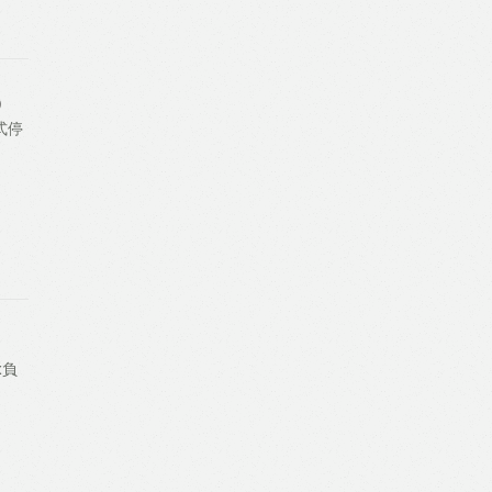
）
式停
x負