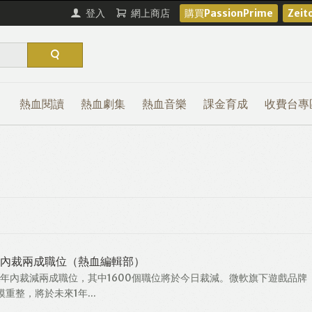
登入
網上商店
購買PassionPrime
Zei
熱血閱讀
熱血劇集
熱血音樂
課金育成
收費台專
1年內裁兩成職位（熱血編輯部）
來1年內裁減兩成職位，其中1600個職位將於今日裁減。微軟旗下遊戲品牌
模重整，將於未來1年...