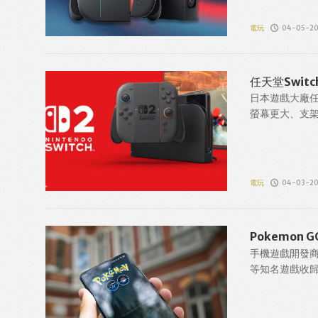
電玩
04-05-2
任天堂Swit
日本遊戲大廠任
螢幕更大、支架
電玩
04-03-2
Pokemon
手機遊戲開發商S
等知名遊戲收歸旗