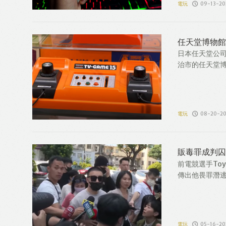
電玩
09-13-20
任天堂博物館
日本任天堂公司
治市的任天堂博物
電玩
08-20-2
販毒罪成判囚
前電競選手To
傳出他畏罪潛逃。
電玩
05-16-20