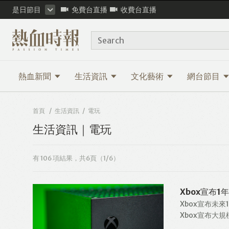
是日節目
免費台直播
收費台直播
Search
熱血新聞
生活資訊
文化藝術
網台節目
首頁
生活資訊
電玩
生活資訊｜電玩
有 106 項
結果，共6頁
（1/6）
Xbox宣布
Xbox宣布未
Xbox宣布大規