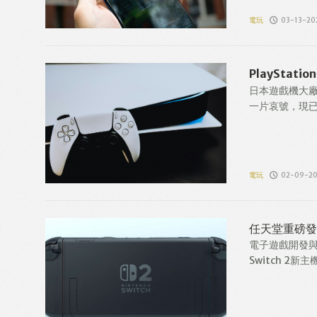
電玩
03-13-20
PlaySta
日本遊戲機大廠S
一片哀號，現已恢
電玩
02-09-2
任天堂重磅發布
電子遊戲開發與
Switch 2新主