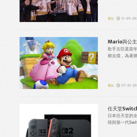
電玩
11-09-20
Mario與
歌手古巨基當
都去擋，為著摘
電玩
07-25-20
任天堂Swi
日本任天堂的全
得與第一代Swit