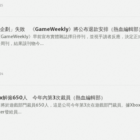
25
企劃」失敗 《GameWeekly》將公布退款安排（熱血編輯部
GameWeekly》早前宣布實體雜誌擇日停刊，並視乎讀者反應，決定正
周刊，結果該刊物今...
24
ox解僱650人 今年內第3次裁員（熱血編輯部）
將於遊戲部門裁員650人，這是公司今年第3次在遊戲部門裁員。據Xbo
cer發給員...