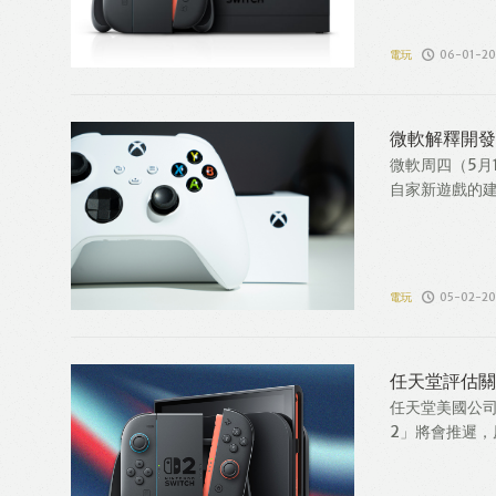
電玩
06-01-20
微軟解釋開發
微軟周四（5月
自家新遊戲的建議
電玩
05-02-20
任天堂評估關
任天堂美國公司表
2」將會推遲，原