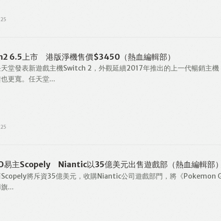
025
ch2 6.5上市 港版淨機售價$3450（熱血編輯部）
天堂發表新遊戲主機Switch 2，外觀延續2017年推出的上一代暢銷主機
也更寬。任天堂...
025
 GO易主Scopely Niantic以35億美元出售遊戲部（熱血編輯部
copely將斥資35億美元，收購Niantic公司遊戲部門，將《Pokemon 
...