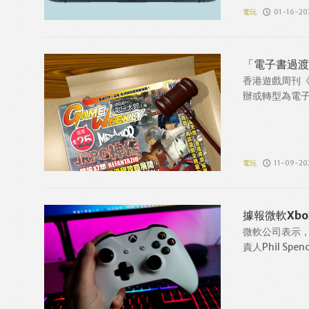
電玩
01-16-20
「電子書過渡
香港遊戲周刊《
辦或轉型為電子
電玩
11-09-20
據報微軟Xb
微軟公司表示，
責人Phil Spen