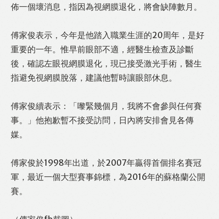
佈一個壞消息，指因為視網膜退化，將會缺陣數月。
傅家俊表示，今年是他踏入職業生涯的20周年，是好
重要的一年。惟早前眼部不適，經醫生檢查及診斷
後，確認左眼視網膜退化，現已接受激光手術，醫生
指避免視網膜脫落，建議他暫時讓眼部休息。
Like
Facebook
Twitter
Line
傅家俊續表示：「嚟緊幾個月，我將不會參與任何賽
事。」他抱歉暫不接受訪問，日內將安排會見各傳
媒。
WhatsApp
Email
Print
傅家俊於1998年出道，於2007年贏得首個排名賽冠
軍，最近一個大型賽事錦標，為2016年的蘇格蘭公開
賽。