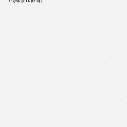
（傳家俊fb截圖）