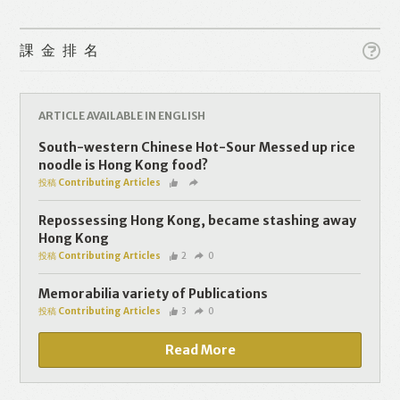
課金排名
ARTICLE AVAILABLE IN ENGLISH
Like
Facebook
Twitter
Line
South-western Chinese Hot-Sour Messed up rice
noodle is Hong Kong food?
投稿 Contributing Articles
WhatsApp
Email
Repossessing Hong Kong, became stashing away
Hong Kong
投稿 Contributing Articles
2
0
Memorabilia variety of Publications
投稿 Contributing Articles
3
0
Read More