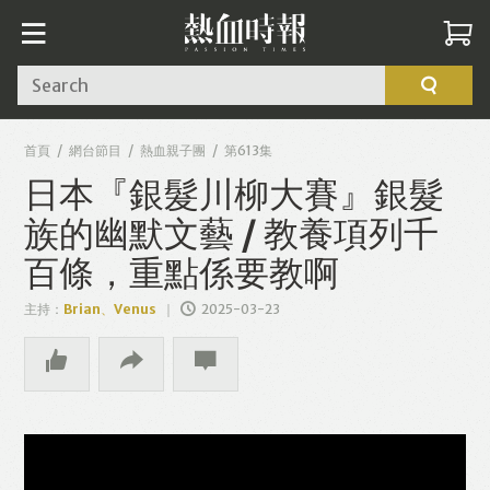
Search
首頁
網台節目
熱血親子團
第613集
日本『銀髮川柳大賽』銀髮
族的幽默文藝 / 教養項列千
百條，重點係要教啊
主持：
Brian、Venus
2025-03-23