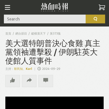
Search
首頁
網台節目
縱橫漢天下
第373集
美大選特朗普決心食雞 真主
黨領袖遭擊殺 / 伊朗駐英大
使館人質事件
主持：
靳民知、Karl
2024-09-29