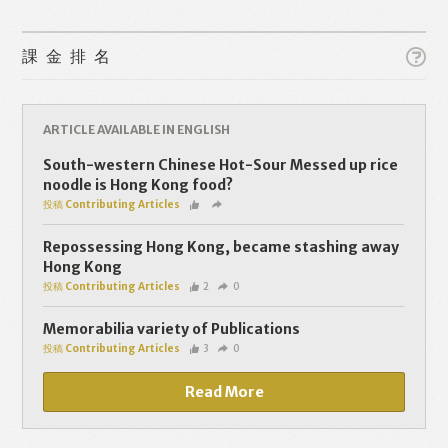
Like
Facebook
Twitter
Line
課金排名
WhatsApp
Email
ARTICLE AVAILABLE IN ENGLISH
South-western Chinese Hot-Sour Messed up rice
noodle is Hong Kong food?
投稿 Contributing Articles
Repossessing Hong Kong, became stashing away
Hong Kong
投稿 Contributing Articles
2
0
Memorabilia variety of Publications
投稿 Contributing Articles
3
0
Read More