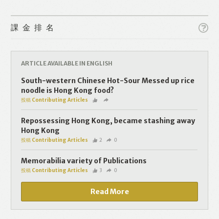
課金排名
ARTICLE AVAILABLE IN ENGLISH
Like
Facebook
Twitter
Line
South-western Chinese Hot-Sour Messed up rice
noodle is Hong Kong food?
投稿 Contributing Articles
WhatsApp
Email
Repossessing Hong Kong, became stashing away
Hong Kong
投稿 Contributing Articles
2
0
Memorabilia variety of Publications
投稿 Contributing Articles
3
0
Read More