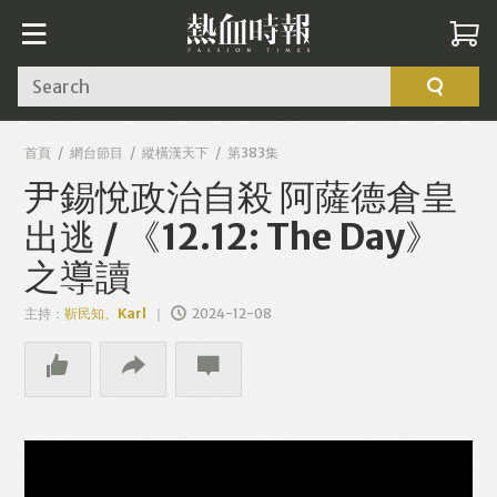
Search
首頁
網台節目
縱橫漢天下
第383集
尹錫悅政治自殺 阿薩德倉皇
出逃 / 《12.12: The Day》
之導讀
主持：
靳民知、Karl
2024-12-08