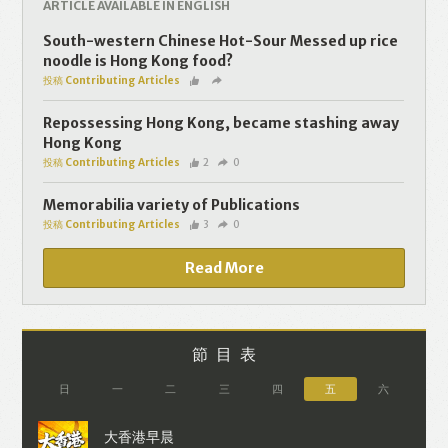
ARTICLE AVAILABLE IN ENGLISH
South-western Chinese Hot-Sour Messed up rice
noodle is Hong Kong food?
投稿 Contributing Articles
Repossessing Hong Kong, became stashing away
Hong Kong
投稿 Contributing Articles
2
0
Memorabilia variety of Publications
投稿 Contributing Articles
3
0
Read More
節目表
日
一
二
三
四
五
六