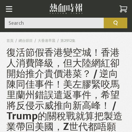
Search
首頁
網台節目
大香港早晨
第2912集
復活節假香港變空城！香港
人消費降級，但大陸網紅卻
開始推介貴價港菜？ / 逆向
陳同佳事件！美左膠緊咬馬
里蘭州錯誤遣返事件，希望
將反侵示威推向新高峰！ /
Trump的關稅戰就算把製造
業帶回美國，Z世代都唔願