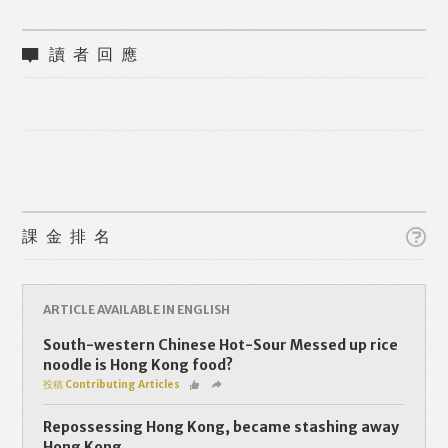
讀者回應
Like
Facebook
Twitter
Line
WhatsApp
Email
課金排名
ARTICLE AVAILABLE IN ENGLISH
South-western Chinese Hot-Sour Messed up rice
noodle is Hong Kong food?
投稿 Contributing Articles
Repossessing Hong Kong, became stashing away
Hong Kong