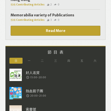
投稿 Contributing Articles
2
0
Memorabilia variety of Publications
投稿 Contributing Articles
3
0
Read More
節目表
日
一
二
三
四
五
六
15:00-20:00
20:00-21:00