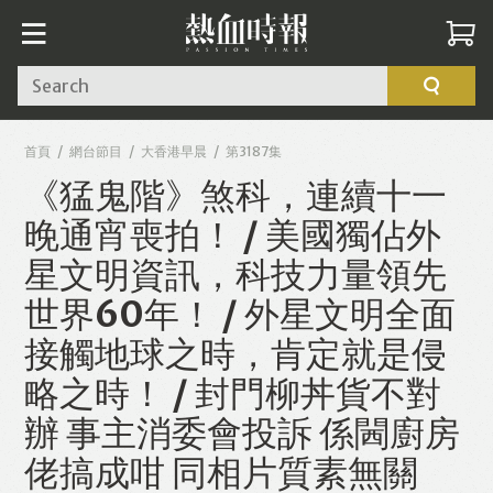
Search
首頁
網台節目
大香港早晨
第3187集
《猛鬼階》煞科，連續十一
晚通宵喪拍！ / 美國獨佔外
星文明資訊，科技力量領先
世界60年！ / 外星文明全面
接觸地球之時，肯定就是侵
略之時！ / 封門柳丼貨不對
辦 事主消委會投訴 係閪廚房
佬搞成咁 同相片質素無關