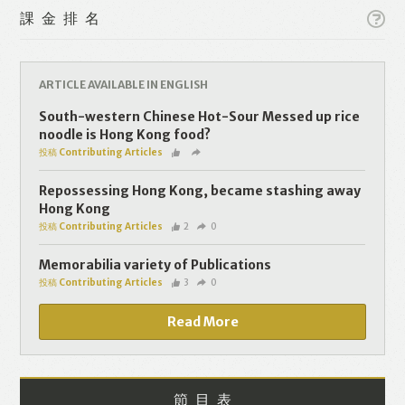
課金排名
ARTICLE AVAILABLE IN ENGLISH
South-western Chinese Hot-Sour Messed up rice
Like
Facebook
Twitter
Line
noodle is Hong Kong food?
投稿 Contributing Articles
WhatsApp
Email
Repossessing Hong Kong, became stashing away
Hong Kong
投稿 Contributing Articles
2
0
Memorabilia variety of Publications
投稿 Contributing Articles
3
0
Read More
節目表