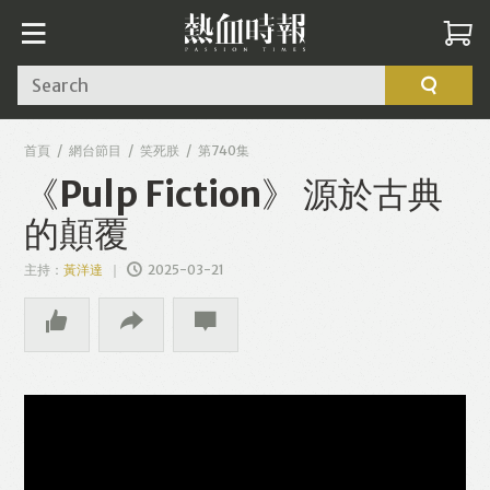
Search
首頁
網台節目
笑死朕
第740集
《Pulp Fiction》 源於古典
的顛覆
主持：
黃洋達
2025-03-21