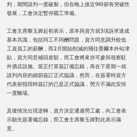
判，期間談判一度破裂，但在晚上接近9時卻有突破性
發展，工會決定暫停罷工準備。
Like
Facebook
Twitter
Line
工會主席黎玉嬋起初表示，原本與資方就3項訴求達成
基本共識，包括同工不同酬問題，資方同意調升較低
工資員工的薪酬，而2月開始削減的飛往墨爾本外站津
WhatsApp
Email
Print
貼，資方同意補回差額，而工會將來亦可參與視察駐
外酒店設施。當正打算簽訂備忘錄，再在下星期一就
談判內容的細節簽訂正式協議，然而，在簽署時資方
代表卻指現時簽訂的已是正式協議，勞方不滿此安排
一度離場。
及後情況出現逆轉，資方決定通過勞工處，向工會表
示願先簽署備忘錄，而工會主席黎玉嬋對此表示滿
意。