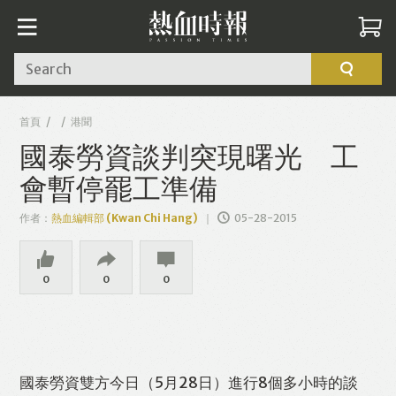
Search
首頁
港聞
國泰勞資談判突現曙光 工
會暫停罷工準備
作者：
熱血編輯部 (Kwan Chi Hang)
05-28-2015
0
0
0
國泰勞資雙方今日（5月28日）進行8個多小時的談