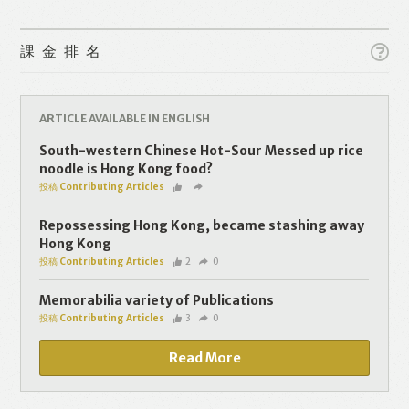
Like
Facebook
Twitter
Line
課金排名
WhatsApp
Email
ARTICLE AVAILABLE IN ENGLISH
South-western Chinese Hot-Sour Messed up rice
noodle is Hong Kong food?
投稿 Contributing Articles
Repossessing Hong Kong, became stashing away
Hong Kong
投稿 Contributing Articles
2
0
Memorabilia variety of Publications
投稿 Contributing Articles
3
0
Read More