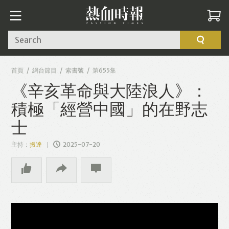
Search
首頁
網台節目
索書號
第655集
《辛亥革命與大陸浪人》：
積極「經營中國」的在野志
士
主持：
振達
2025-07-20