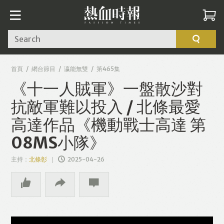
Search
首頁
網台節目
瀛能無雙
第465集
《十一人賊軍》一盤散沙對
抗敵軍難以投入 / 北條最愛
高達作品《機動戰士高達 第
08MS小隊》
主持：
北條彰
2025-04-26