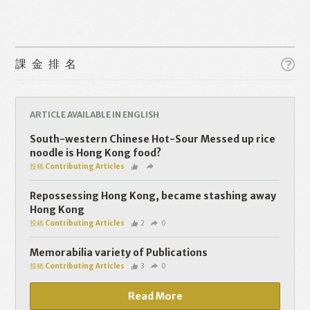
課金排名
ARTICLE AVAILABLE IN ENGLISH
Like
Facebook
Twitter
Line
South-western Chinese Hot-Sour Messed up rice
noodle is Hong Kong food?
投稿 Contributing Articles
WhatsApp
Email
Repossessing Hong Kong, became stashing away
Hong Kong
投稿 Contributing Articles
2
0
Memorabilia variety of Publications
投稿 Contributing Articles
3
0
Read More