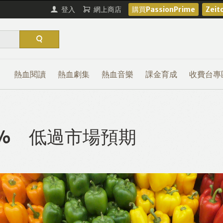
登入
網上商店
購買PassionPrime
Zei
熱血閱讀
熱血劇集
熱血音樂
課金育成
收費台專
4% 低過市場預期