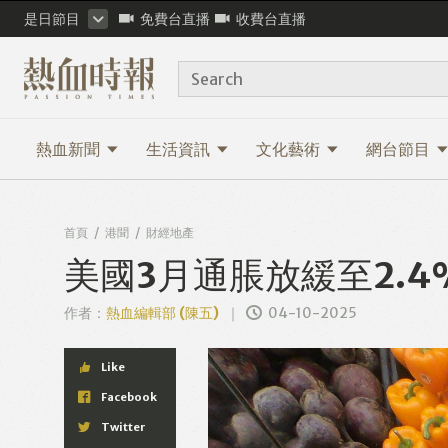
是日節目
免費台直播
收費台直播
Search
熱血新聞
生活資訊
文化藝術
網台節目
首頁
港聞
財經地產
美國3月通脹放緩至2.
作者：
熱血編輯部 (陳五)
04-10-2025
Like
Facebook
Twitter