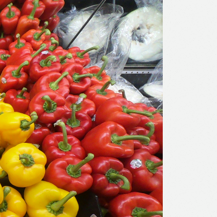
l
Print