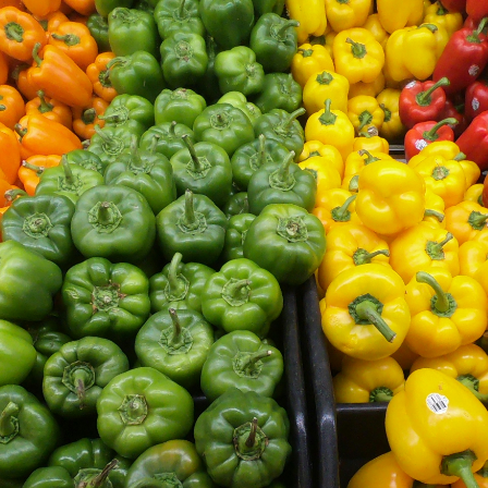
acebook
Twitter
Line
WhatsApp
Emai