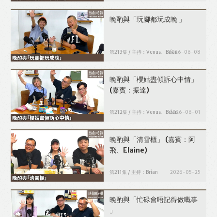
晚酌與「玩腳都玩成晚 」
第213集 / 主持：Venus、Brian
2026-06-08
晚酌與「櫻姑盡傾訴心中情」
(嘉賓：振達)
第212集 / 主持：Venus、Brian
2026-06-01
晚酌與「清雪櫃」
(嘉賓：阿
飛、Elaine)
第211集 / 主持：Brian
2026-05-25
晚酌與「忙碌會唔記得做嘅事
」