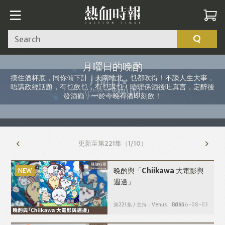
Search
月曜日的晚酌
摸住酒杯底，同你傾下計，天南地北，乜都吹得！不談人生大事，
唔講政經話題，有乜飲乜，有乜講乜！唔理係酒後吐真言，定醉後
發酒癲，一於今晚有酒即刻飲！
更新至第221集
（1/10）
晚酌與「Chiikawa 大電影與
週邊」
第221集 / 主持：Venus、Brian
2026-08-03