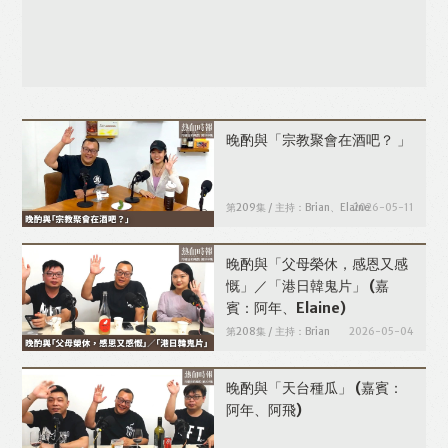
Like
Facebook
Twitter
Line
晚酌與「宗教聚會在酒吧？ 」
WhatsApp
Email
第209集 / 主持：Brian、Elaine
2026-05-11
晚酌與「父母榮休，感恩又感
慨」／「港日韓鬼片」
(嘉
賓：阿年、Elaine)
第208集 / 主持：Brian
2026-05-04
晚酌與「天台種瓜」
(嘉賓：
阿年、阿飛)