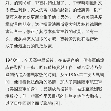
好』的貧民窟，都被我們住遍了」。中學時期他對文
學產生興趣，家人集齊《紐約郵報》的優惠券，以平
價買入整套狄更斯全集予他；另外，一些有美國共產
黨背景的朋友，送他揭露法西斯意大利及納粹德國的
書籍各一，修正了其原本孤立主義的政見。又有一
次，他參與友人組織的示威，被騎警打翻在地昏厥，
成了他最重要的政治啟蒙。
1940年，辛氏高中畢業後，在布碌侖的一個海軍船塢
謀得裝配工一職，同時積極參與工會，碰巧當時乃美
國開始進入備戰狀態的時刻。及至1943年二次大戰期
間，他懷着反法西斯的熱情，加入了美國陸軍航空軍
（美國空軍前身），受訓成為投彈手，被派至歐洲戰
場服役，但一些轟炸平民目標的任務令他信念動搖，
以至日後回到全面反戰的行列。