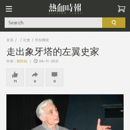
Search
首頁
社會
民知雕龍
走出象牙塔的左翼史家
作者：
靳民知
04-11-2021
71
0
0