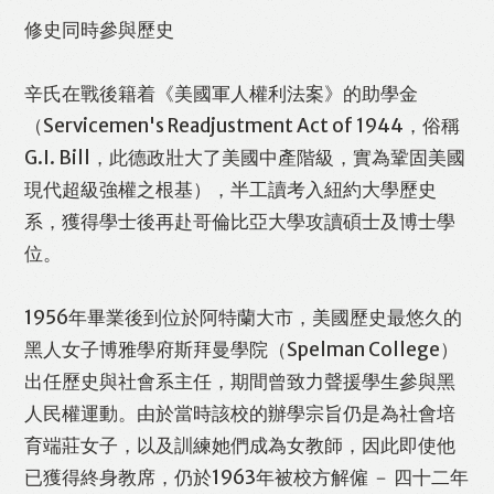
修史同時參與歷史
辛氏在戰後籍着《美國軍人權利法案》的助學金
（Servicemen's Readjustment Act of 1944，俗稱
G.I. Bill，此德政壯大了美國中產階級，實為鞏固美國
現代超級強權之根基），半工讀考入紐約大學歷史
系，獲得學士後再赴哥倫比亞大學攻讀碩士及博士學
位。
Like
Facebook
Twitter
Line
1956年畢業後到位於阿特蘭大市，美國歷史最悠久的
WhatsApp
Email
Print
黑人女子博雅學府斯拜曼學院（Spelman College）
出任歷史與社會系主任，期間曾致力聲援學生參與黑
人民權運動。由於當時該校的辦學宗旨仍是為社會培
育端莊女子，以及訓練她們成為女教師，因此即使他
已獲得終身教席，仍於1963年被校方解僱 － 四十二年