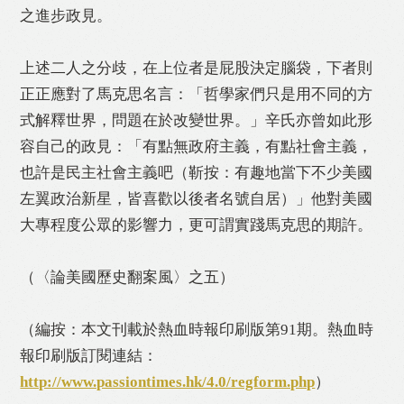
之進步政見。
上述二人之分歧，在上位者是屁股決定腦袋，下者則
正正應對了馬克思名言：「哲學家們只是用不同的方
式解釋世界，問題在於改變世界。」辛氏亦曾如此形
容自己的政見：「有點無政府主義，有點社會主義，
也許是民主社會主義吧（靳按：有趣地當下不少美國
左翼政治新星，皆喜歡以後者名號自居）」他對美國
大專程度公眾的影響力，更可謂實踐馬克思的期許。
（〈論美國歷史翻案風〉之五）
（編按：本文刊載於熱血時報印刷版第91期。熱血時
報印刷版訂閱連結：
http://www.passiontimes.hk/4.0/regform.php
）