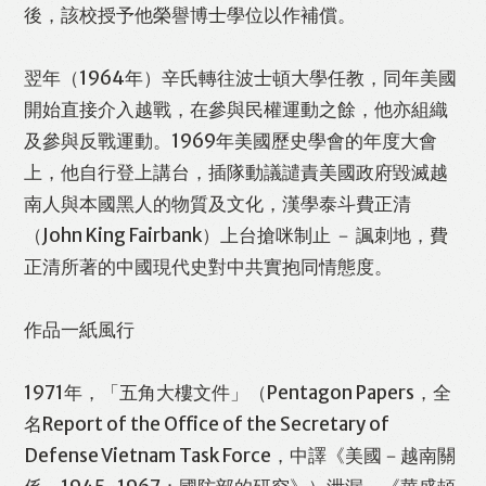
後，該校授予他榮譽博士學位以作補償。
翌年（1964年）辛氏轉往波士頓大學任教，同年美國
開始直接介入越戰，在參與民權運動之餘，他亦組織
及參與反戰運動。1969年美國歷史學會的年度大會
上，他自行登上講台，插隊動議譴責美國政府毀滅越
南人與本國黑人的物質及文化，漢學泰斗費正清
（John King Fairbank）上台搶咪制止 － 諷刺地，費
正清所著的中國現代史對中共實抱同情態度。
作品一紙風行
1971年，「五角大樓文件」（Pentagon Papers，全
名Report of the Office of the Secretary of
Defense Vietnam Task Force，中譯《美國－越南關