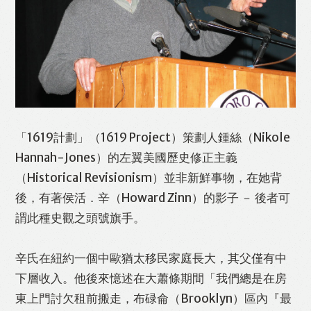
「1619計劃」（1619 Project）策劃人鍾絲（Nikole
Hannah-Jones）的左翼美國歷史修正主義
（Historical Revisionism）並非新鮮事物，在她背
後，有著侯活．辛（Howard Zinn）的影子 － 後者可
謂此種史觀之頭號旗手。
辛氏在紐約一個中歐猶太移民家庭長大，其父僅有中
下層收入。他後來憶述在大蕭條期間「我們總是在房
東上門討欠租前搬走，布碌侖（Brooklyn）區內『最