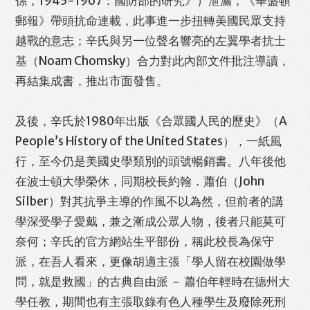
係，1945-1967：國防部的研究》）泄漏，《華盛頓
郵報》帶頭抗命連載，此事進一步扭轉美國民眾支持
越戰的意志；辛氏與另一位聲名響亮的左翼學者抗士
基（Noam Chomsky）合力對此內部文件批注導讀，
再結集成書，推出市面發售。
及後，辛氏於1980年出版《合眾國人民的歷史》（A
People’s History of the United States），一紙風
行，至今仍是美國史學類別的頭號暢銷書。八年後他
在波士頓大學榮休，同期校長約翰．蕭伯（John
Silber）對其抗爭主導的作風不以為然，但前者的講
學深受學子愛戴，兼之漸成公眾人物，後者只能莫可
奈何；辛氏的官方網站生平部份，稱此校長為保守
派，在吾人看來，更像胡適主張「學人留在校園做學
問，就是救國」的古典自由派 － 蕭伯年輕時在德州大
學任教，期間也有主張取錄有色人種學生及廢除死刑