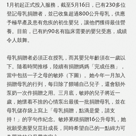
1月初起正式投入服務，截至5月16日，已有230多位
登記母乳捐贈者，並已收集超過800公升母乳，供應
予極早產及患有危疾的初生嬰兒，讓他們獲得最佳營
養。目前，已有約90名有臨床需要的嬰兒受惠，成績
令人鼓舞。
母乳捐贈者必須正在授乳，而其嬰兒年齡須在一歲以
下。隨着時間推移，陸續有捐贈媽媽「完成任務」，
當中包括一子之母的敏婷（下圖）。她今年一月加入
捐贈母乳的行列，每日除了餵哺自己兒子，還會額外
泵奶一次作捐贈之用。三月底，敏婷的兒子將近一
歲，她懷着不捨的心情泵出最後一批捐贈母乳，並在
母乳儲存袋上寫上「母乳捐贈，點滴是愛，請支
持！」的字句作紀念。敏婷累積捐贈16公升母乳，她
祝願受惠嬰兒茁壯成長，同時希望自己的一點綿力可