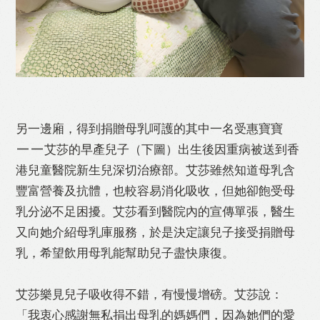
另一邊廂，得到捐贈母乳呵護的其中一名受惠寶寶
——艾莎的早產兒子（下圖）出生後因重病被送到香
港兒童醫院新生兒深切治療部。艾莎雖然知道母乳含
豐富營養及抗體，也較容易消化吸收，但她卻飽受母
乳分泌不足困擾。艾莎看到醫院內的宣傳單張，醫生
又向她介紹母乳庫服務，於是決定讓兒子接受捐贈母
乳，希望飲用母乳能幫助兒子盡快康復。
艾莎樂見兒子吸收得不錯，有慢慢增磅。艾莎說：
「我衷心感謝無私捐出母乳的媽媽們，因為她們的愛