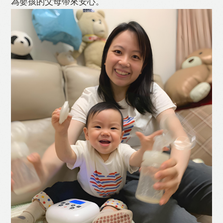
為嬰孩的父母帶來安心。
Like
Facebook
Twitter
Line
WhatsApp
Email
Print