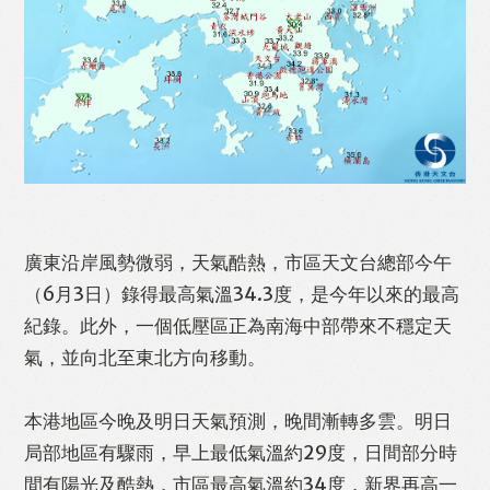
Like
Facebook
Twitter
Line
WhatsApp
Email
Print
廣東沿岸風勢微弱，天氣酷熱，市區天文台總部今午
（6月3日）錄得最高氣溫34.3度，是今年以來的最高
紀錄。此外，一個低壓區正為南海中部帶來不穩定天
氣，並向北至東北方向移動。
本港地區今晚及明日天氣預測，晚間漸轉多雲。明日
局部地區有驟雨，早上最低氣溫約29度，日間部分時
間有陽光及酷熱，市區最高氣溫約34度，新界再高一