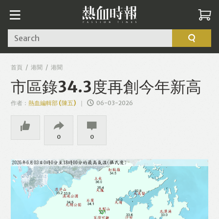
Search
首頁
港聞
港聞
市區錄34.3度再創今年新高
作者：
熱血編輯部 (陳五)
06-03-2026
0
0