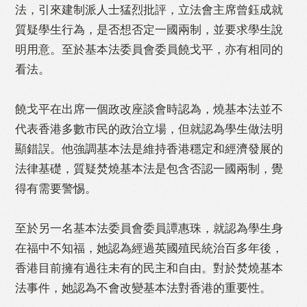
法，引來建制派人士猛烈批評，立法會主席曾鈺成就
Like
Facebook
Twitter
Line
質疑學生行為，是否想否定一國兩制，並要求學生說
明用意。至於基本法委員會委員饒戈平，亦有相同的
看法。
WhatsApp
Email
Print
饒戈平在出席一個政改座談會時認為，燒基本法並不
代表香港多數市民的政治立場，但就認為學生做法明
顯錯誤。他強調基本法是維持香港穩定和經濟發展的
法律基礎，質疑焚燒基本法是包含否認一國兩制，覺
得有需要警惕。
至於另一名基本法委員會委員譚惠珠，就認為學生身
在福中不知福，她認為經過英國殖民統治百多年後，
香港目前擁有過往未有的民主和自由。對於焚燒基本
法事件，她認為不會改變基本法對香港的重要性。