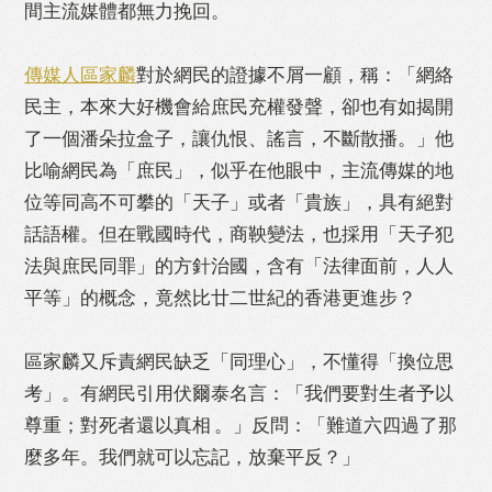
間主流媒體都無力挽回。
傳媒人區家麟
對於網民的證據不屑一顧，稱：「網絡
民主，本來大好機會給庶民充權發聲，卻也有如揭開
了一個潘朵拉盒子，讓仇恨、謠言，不斷散播。」他
比喻網民為「庶民」，似乎在他眼中，主流傳媒的地
位等同高不可攀的「天子」或者「貴族」，具有絕對
話語權。但在戰國時代，商鞅變法，也採用「天子犯
法與庶民同罪」的方針治國，含有「法律面前，人人
平等」的概念，竟然比廿二世紀的香港更進步？
區家麟又斥責網民缺乏「同理心」，不懂得「換位思
考」。有網民引用伏爾泰名言：「我們要對生者予以
尊重；對死者還以真相 。」反問：「難道六四過了那
麼多年。我們就可以忘記，放棄平反？」