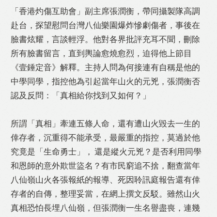
「香港灼傷互助會」副主席張潤衡，帶同攝製隊高調
赴台，探望慰問台灣八仙樂園爆炸慘劇傷者，事後在
臉書炫耀，言談輕浮。他對各界批評充耳不聞，刪除
Like
Facebook
Twitter
Line
所有臉書留言，直到輿論愈燒愈烈，迫得他上節目
《壹錘定音》解釋。主持人問為何接連有自稱是他的
WhatsApp
Email
Print
中學同學，指控他為引起當年山火的元兇，張潤衡否
認及反問：「真相給你找到又如何？」
所謂「真相」牽連五條人命，還有遭山火毀去一生的
倖存者，沉重得不能承受，最嚴重的指控，莫過於他
究竟是「生命勇士」， 還是縱火元兇？是否利用同學
和恩師的意外欺世盜名？有市民窮追不捨，翻查當年
八仙嶺山火各張報紙的報導、死因聆訊庭報告還有倖
存者的自傳，整理妥當，在網上撰文反駁。雖然山火
真相恐怕長埋八仙嶺，但張潤衡一生名譽盡喪，連幾