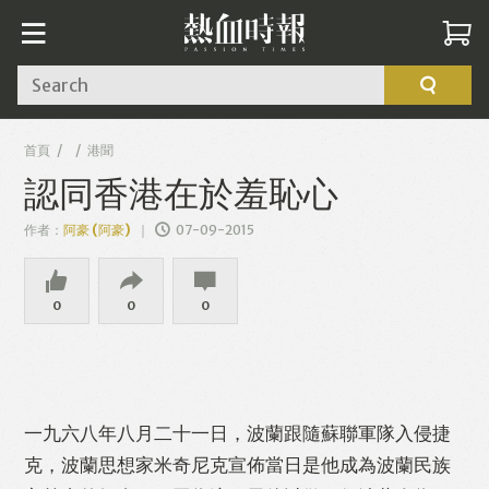
Search
首頁
港聞
認同香港在於羞恥心
作者：
阿豪 (阿豪)
07-09-2015
0
0
0
一九六八年八月二十一日，波蘭跟隨蘇聯軍隊入侵捷
克，波蘭思想家米奇尼克宣佈當日是他成為波蘭民族