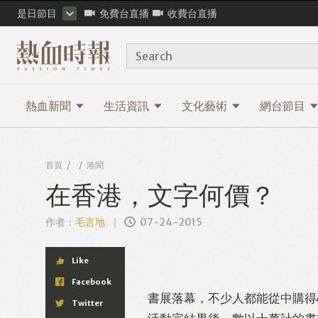
是日節目
免費台直播
收費台直播
Search
熱血新聞
生活資訊
文化藝術
網台節目
首頁
港聞
在香港，文字何價？
作者：
毛言地
07-24-2015
Like
Facebook
書展落幕，不少人都能從中購得
Twitter