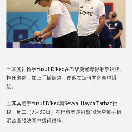
土耳其神槍手Yusuf Dikec在巴黎奧運奪得射擊銀牌，
輕便裝備，加上手插褲袋，使他在短時間內全球爆
紅。
Like
Facebook
Twitter
Line
土耳其選手Yusuf Dikec與Sevval Ilayda Tarhan拍
檔，周二（7月30日）在巴黎奧運射擊10米空氣手槍
WhatsApp
Email
Print
混合團體決賽中獲得銀牌。