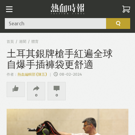
Search
首頁
港聞
體育
土耳其銀牌槍手紅遍全球
自爆手插褲袋更舒適
作者：
熱血編輯部 (陳五)
08-02-2024
0
0