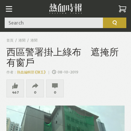
Search
首頁
港聞
港聞
西區警署掛上綠布 遮掩所
有窗戶
作者：
熱血編輯部 (陳五)
08-10-2019
467
0
0