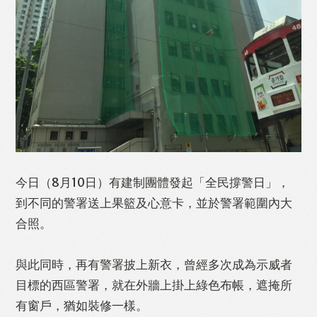
今日（8月10日）有建制團體發起「全民撐警日」，
到不同的警署送上果籃及心意卡，並於警署範圍內大
合照。
Like
Facebook
Twitter
Line
與此同時，再有警署披上新衣，曾經多次成為示威者
目標的西區警署，就在外牆上掛上綠色布帳，遮掩所
WhatsApp
Email
Print
有窗戶，猶如裝修一樣。