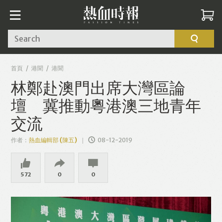
Search
首頁
港聞
港聞
林鄭赴澳門出席大灣區論
壇 冀推動粵港澳三地青年
交流
作者：
熱血編輯部 (陳五)
08-12-2019
572
0
0