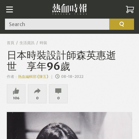
Search
首頁
生活資訊
時裝
日本時裝設計師森英惠逝
世 享年96歲
作者：
熱血編輯部 (陳五)
08-18-2022
106
0
0