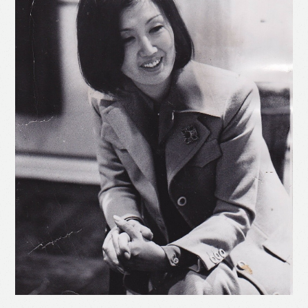
Like
Facebook
Twitter
Line
WhatsApp
Email
Print