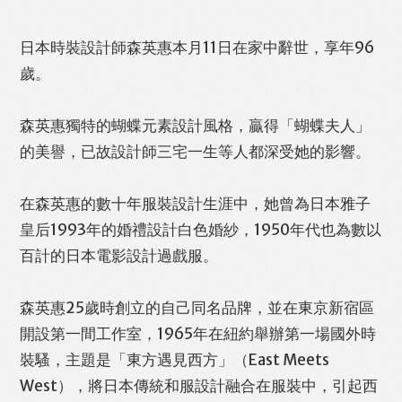
日本時裝設計師森英惠本月11日在家中辭世，享年96
歲。
森英惠獨特的蝴蝶元素設計風格，贏得「蝴蝶夫人」
的美譽，已故設計師三宅一生等人都深受她的影響。
在森英惠的數十年服裝設計生涯中，她曾為日本雅子
皇后1993年的婚禮設計白色婚紗，1950年代也為數以
百計的日本電影設計過戲服。
森英惠25歲時創立的自己同名品牌，並在東京新宿區
開設第一間工作室，1965年在紐約舉辦第一場國外時
裝騷，主題是「東方遇見西方」（East Meets
West），將日本傳統和服設計融合在服裝中，引起西