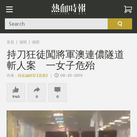
Search
首頁
港聞
港聞
持刀狂徒闖將軍澳連儂隧道
斬人案 一女子危殆
作者：
熱血編輯部 (嘉樂)
08-20-2019
940
0
0