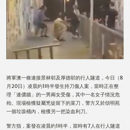
Like
Facebook
Twitter
Line
WhatsApp
Email
Print
將軍澳一條連接景林邨及厚德邨的行人隧道，今日（8
月20日）凌晨約1時半發生持刀傷人案，當時正在整
理「連儂牆」的一男兩女受傷，其中一名女子情況危
殆。現場檢獲疑屬兇徒留下的菜刀，警方又於頌明苑
一個垃圾桶內，檢獲另一把染血利刀。
警方指，案發在凌晨約1時半，當時有7人在行人隧道