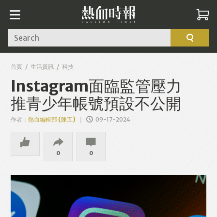
Search
首頁
生活資訊
科技
Instagram面臨監管壓力
推青少年帳號預設不公開
作者：
熱血編輯部 (陳五)
09-17-2024
0
0