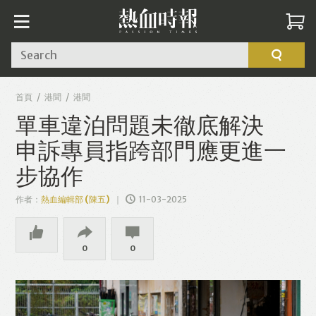
Search
首頁
港聞
港聞
單車違泊問題未徹底解決
申訴專員指跨部門應更進一
步協作
作者：
熱血編輯部 (陳五)
11-03-2025
0
0