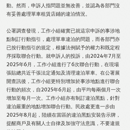
動。然而，申訴人指問題並無改善，並認為各部門沒
有妥善處理單車租賃店鋪的違泊情況。
WhatsApp
Email
Print
公署調查發現，工作小組確實已就這宗申訴的事涉地
點制訂行動指引，處理單車違泊的問題，而各部門亦
已按行動指引的規定，根據法例賦予的權力和既定程
序採取聯合行動。就申訴人的投訴，由2024年7月至
2025年6月，工作小組進行了6次聯合行動，在現場
張貼總共近千張法定通知及清理違泊單車。在公署展
開查訊後，工作小組更特別增加於事涉地點進行聯合
行動的頻次，自2025年6月起，由平均每兩個月一次
增加至每月一次。工作小組亦有制訂違泊黑點，針對
違泊嚴重的地點增加聯合行動。民政處更進一步由
2025年8月起，陸續在當區的違泊黑點安裝告示牌，
提醒商戶及有關人士自律及加強守法意識，不要違規