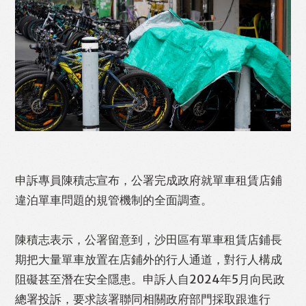
申訴專員陳積志宣布，公署完成政府就單車租賃店鋪
違泊單車問題的規管機制的全面調查。
陳積志表示，公署留意到，沙田區有單車租賃店鋪長
期把大量單車放置在店鋪外的行人通道，對行人構成
阻礙甚至潛在安全隱患。申訴人自2024年5月向民政
Like
Facebook
Twitter
Line
總署投訴，要求該署聯同相關政府部門採取跟進行