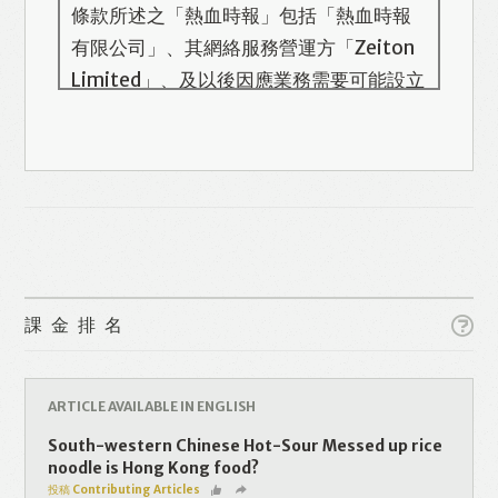
條款所述之「熱血時報」包括「熱血時報
有限公司」、其網絡服務營運方「Zeiton
Limited」、及以後因應業務需要可能設立
的其他機構/公司，此名單會在本頁更新。
熱血時報用戶所提供的個人資料，全屬自
願性質。我們收集的個人資料包括姓名、
電話號碼、電郵地址等。「熱血時報
Prime」的用戶帳號將與 Zeiton 系統結
合，並共享所需要的用戶資料。 熱血時報
Like
Facebook
Twitter
Line
保留隨時增減本付費服務內容的權利，包
課金排名
括但不限於漫畫、節目、小說等欄目及內
容之增減，恕不另行通知。 熱血時報可以
WhatsApp
Email
Print
將你的個人資料與從商業夥伴或其他公司
ARTICLE AVAILABLE IN ENGLISH
取得的資料結合，但不會出租、出售、或
South-western Chinese Hot-Sour Messed up rice
透露你的個人資料予他人或非附屬公司。
noodle is Hong Kong food?
投稿 Contributing Articles