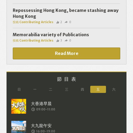
個人資料將用於提供更適合你的廣告及網
頁內容、評估與改善我們的服務、聯絡你
Repossessing Hong Kong, became stashing away
Hong Kong
或進行不記名的 究調查。所得資料亦只會
投稿 Contributing Articles
2
0
用於所述指定用途。除非所作用途為法例
容許或屬法例規定，否則未經你事先同
Memorabilia variety of Publications
投稿 Contributing Articles
3
0
意，你的個人資料不會作其他用途。如果
決定提供個人資料，即表示您同意我們將
Read More
該資料傳送並儲存。 熱血時報會根據用戶
提供的個人資料（如符合廣告客戶製定的
廣告目標人士的標準），而發送目標廣
節目表
告。不會因為你與廣告作出互動或觀看一
日
一
二
三
四
五
六
個目標廣告而向廣告客戶提供任何用戶的
個人資料。 但如果你觀看或與該廣告作出
09:00-11:00
互動，則表示你同意廣告客戶有可能假設
你符合該廣告目標客戶群的標準。熱血時
報並會根據你在交易平台（如PAYPAL），
16:00-19:00