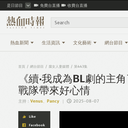
是日節目
免費台直播
收費台直播
Search
熱血新聞
生活資訊
文化藝術
網台節目
首頁
網台節目
腐女人妻媒體
第443集
《續‧我成為BL劇的主
戰隊帶來好心情
主持：
Venus、Pancy
2025-08-07
Like
Facebook