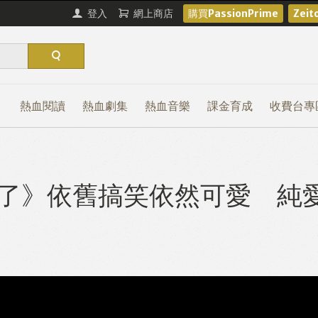
登入
網上商店
購買PassionPrime
Zei
熱血閱讀
熱血劇集
熱血音樂
課金育成
收費台專
角了》依舊搞笑依然可愛 純