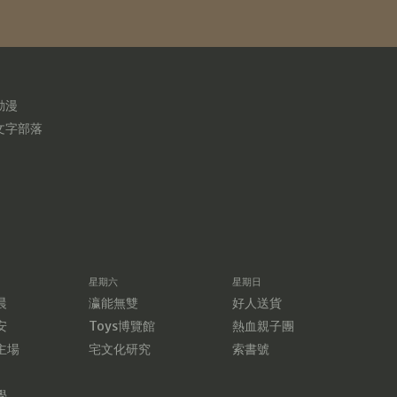
動漫
文字部落
星期六
星期日
晨
瀛能無雙
好人送貨
安
Toys博覽館
熱血親子團
主場
宅文化研究
索書號
學