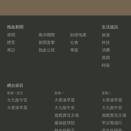
熱血新聞
生活資訊
港聞
兩岸國際
財經地產
旅遊
體育
新聞直擊
社會
科技
專訪
熱血公投
專題
消費
異聞
時裝
網台節目
星期一至五
星期一
星期二
大九龍午安
大香港早晨
大香港早晨
大香港早晨
大九龍午安
大九龍午安
遊戲實況主場
遊戲實況主場
爆操籃球部
弔古戰場行
熱血綜藝王
宅文化研究