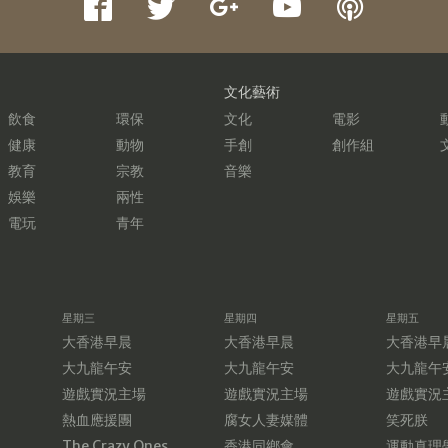
文化藝術
飲食
環保
文化
電影
健康
動物
手創
創作組
教育
宗教
音樂
娛樂
兩性
電玩
青年
星期三
星期四
星期五
大香港早晨
大香港早晨
大香港早
大九龍午安
大九龍午安
大九龍午
遊戲實況主場
遊戲實況主場
遊戲實況
熱血應援團
腐女人妻媒體
笑死朕
The Crazy Ones
香港同鄉會
運動真理