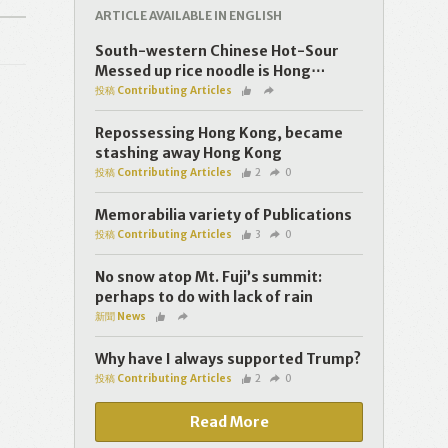
ARTICLE AVAILABLE IN ENGLISH
South-western Chinese Hot-Sour
Messed up rice noodle is Hong⋯
投稿 Contributing Articles
Repossessing Hong Kong, became
stashing away Hong Kong
投稿 Contributing Articles
2
0
Memorabilia variety of Publications
投稿 Contributing Articles
3
0
No snow atop Mt. Fuji’s summit:
perhaps to do with lack of rain
新聞 News
Why have I always supported Trump?
投稿 Contributing Articles
2
0
Read More