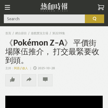
Search
首頁
網台節目
遊戲實況主場
第2239集
《Pokémon Z-A》 平價街
場隊伍推介， 打交最緊要收
到頭。
主持：
阿昌 / 啟人
2025-10-28