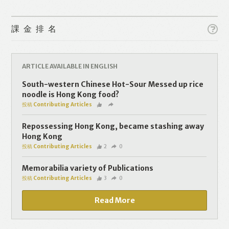
課金排名
ARTICLE AVAILABLE IN ENGLISH
Like
Facebook
Twitter
Line
South-western Chinese Hot-Sour Messed up rice
noodle is Hong Kong food?
投稿 Contributing Articles
WhatsApp
Email
Repossessing Hong Kong, became stashing away
Hong Kong
投稿 Contributing Articles
2
0
Memorabilia variety of Publications
投稿 Contributing Articles
3
0
Read More