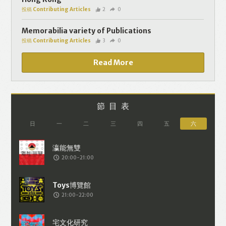
投稿 Contributing Articles
2
0
Memorabilia variety of Publications
投稿 Contributing Articles
3
0
Read More
節目表
日
一
二
三
四
五
六
20:00-21:00
21:00-22:00