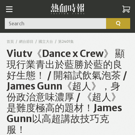
Search
首頁
網台節目
國立大台
第2401集
Viutv《Dance x Crew》 顯
現行業青出於藍勝於藍的良
好生態！ / 開箱試飲氣泡茶 /
James Gunn《超人》，身
份政治意味濃厚 / 《超人》
是難度極高的題材！James
Gunn以高超講故技巧克
服！