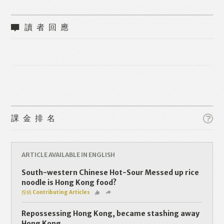
讀者回應
Like
Facebook
Twitter
Line
WhatsApp
Email
課金排名
ARTICLE AVAILABLE IN ENGLISH
South-western Chinese Hot-Sour Messed up rice
noodle is Hong Kong food?
投稿 Contributing Articles
Repossessing Hong Kong, became stashing away
Hong Kong