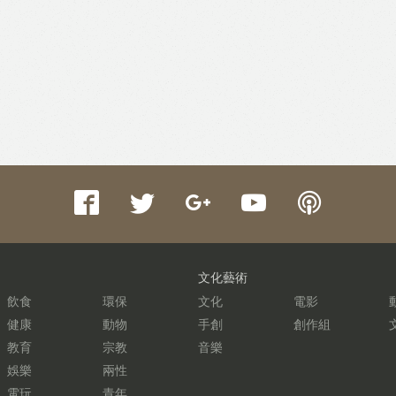
文化藝術
飲食
環保
文化
電影
健康
動物
手創
創作組
教育
宗教
音樂
娛樂
兩性
電玩
青年