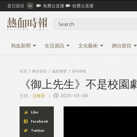
是日節目
免費台直播
收費台直播
Search
熱血新聞
生活資訊
文化藝術
網台節目
首頁
網台節目
瀛能無雙
第458集
《御上先生》不是校園
主持：
北條彰
2025-03-08
Like
Facebook
Twitter