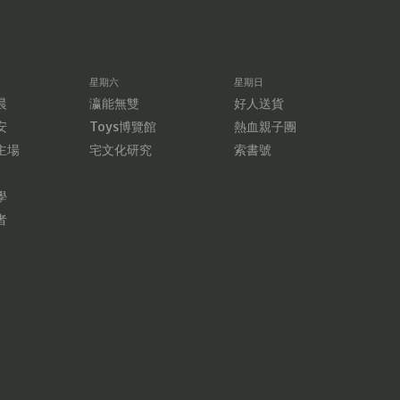
星期六
星期日
晨
瀛能無雙
好人送貨
安
Toys博覽館
熱血親子團
主場
宅文化研究
索書號
學
者