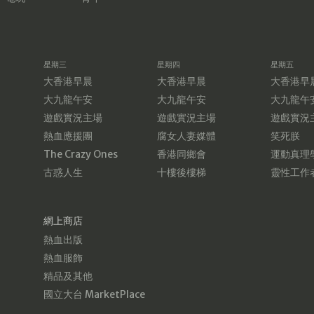
星期三
星期四
星期五
大香港早晨
大香港早晨
大香港早
大九龍午安
大九龍午安
大九龍午
遊戲實況主場
遊戲實況主場
遊戲實況
熱血應援團
腐女人妻媒體
笑死朕
The Crazy Ones
香港同鄉會
運動真理
古惑人生
十樓後樓梯
靈性工作
網上商店
熱血出版
熱血服飾
精品及其他
國立大台 MarketPlace