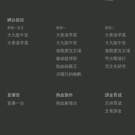
網台節目
星期一至五
星期一
星期二
大九龍午安
大香港早晨
大香港早晨
大香港早晨
大九龍午安
大九龍午安
遊戲實況主場
遊戲實況主場
爆操籃球部
弔古戰場行
熱血綜藝王
宅文化研究
月曜日的晚酌
直播室
熱血製作
課金育成
直播一台
熱血劇場台
主持育成
文青課金