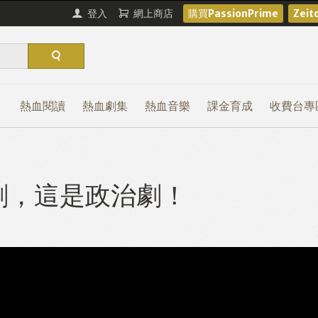
登入
網上商店
購買PassionPrime
Zei
熱血閱讀
熱血劇集
熱血音樂
課金育成
收費台專
劇，這是政治劇！