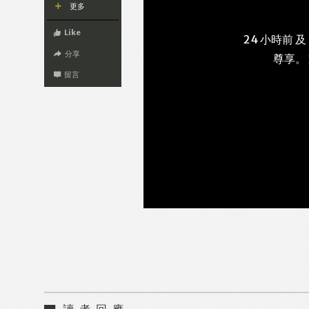
更多
Like
24 小時前 及
分享
尊享。
留言
讀者回應