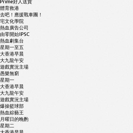
Prime好人送貨
體育救港
去吧！應援戰車團！
宅文化學院
熱血廣告公司
由零開始IPSC
熱血劇集台
星期一至五
大香港早晨
大九龍午安
遊戲實況主場
愚樂無窮
星期一
大香港早晨
大九龍午安
遊戲實況主場
爆操籃球部
熱血綜藝王
月曜日的晚酌
星期二
大香港早晨