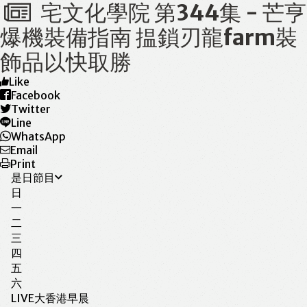
宅文化學院 第344集 - 芒亨
爆機裝備指南 揾鎖刃龍farm裝
飾品以快取勝
Like
Facebook
Twitter
Line
WhatsApp
Email
Print
是日節目
日
一
二
三
四
五
六
LIVE
大香港早晨