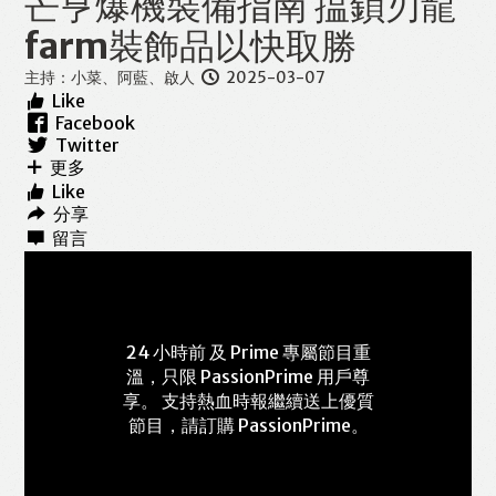
芒亨爆機裝備指南 揾鎖刃龍
farm裝飾品以快取勝
主持：
小菜、阿藍、啟人
2025-03-07
Like
Facebook
Twitter
更多
Like
分享
留言
24 小時前 及 Prime 專屬節目重
溫，只限 PassionPrime 用戶尊
享。 支持熱血時報繼續送上優質
節目，請訂購
PassionPrime
。