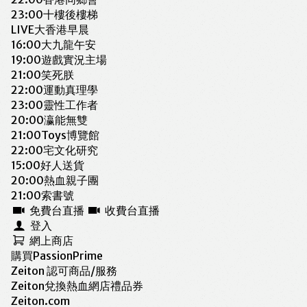
23:00
十樓後樓梯
LIVE
大香港早晨
16:00
大九龍午安
19:00
遊戲實況主場
21:00
笑死朕
22:00
運動真理學
23:00
靈性工作者
20:00
瀛能無雙
21:00
Toys博覽館
22:00
宅文化研究
15:00
好人送貨
20:00
熱血親子團
21:00
索書號
免費台直播
收費台直播
登入
網上商店
購買PassionPrime
Zeiton 認可商品/服務
Zeiton兌換熱血網店禮品券
Zeiton.com