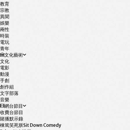
教育
宗教
異聞
娛樂
兩性
時裝
電玩
青年
文化藝術
文化
電影
動漫
手創
創作組
文字部落
音樂
網台節目
收費台節目
賭播默示錄
棟篤笑死朕Sit Down Comedy