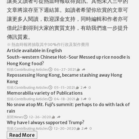
讓英文讀者可從熱血時報取得資訊。其他未入三甲的
文章將滾存至下週結算。如讀者希望你欣賞的文章可
讓更多人閱讀，歡迎課金支持，同時編輯和作者亦可
借此計劃得到大家的實質支持，有助我們進一步提升
傳訊質素。
※ 熱血時報將抽取其中30%作行政及製作費用
Article available in English
South-western Chinese Hot-Sour Messed up rice noodle is
Hong Kong food?
投稿 Contributing Articles
06-27-2021
Repossessing Hong Kong, became stashing away Hong
Kong
投稿 Contributing Articles
05-15-2021
2
0
Memorabilia variety of Publications
投稿 Contributing Articles
04-18-2021
3
0
No snow atop Mt. Fuji’s summit: perhaps to do with lack of
rain
新聞 News
12-26-2020
Why have I always supported Trump?
投稿 Contributing Articles
12-20-2020
2
0
Read More