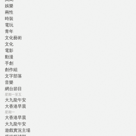
娛樂
兩性
時裝
電玩
青年
文化藝術
文化
電影
動漫
手創
創作組
文字部落
音樂
網台節目
星期一至五
大九龍午安
大香港早晨
星期一
大香港早晨
大九龍午安
遊戲實況主場