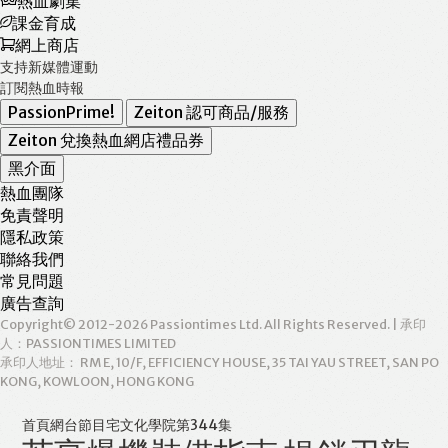
熱血劇集
課金育成
網上商店
支持新媒體運動
訂閱熱血時報
PassionPrime!
Zeiton 認可商品/服務
Zeiton 兌換熱血網店禮品券
黑介面
熱血團隊
免責聲明
隱私政策
聯絡我們
常見問題
廣告查詢
Copyright© 2012-2026 Passiontimes Ltd. All Rights Reserved. | 承印
人：PASSIONTIMES LIMITED
承印人地址： RM E, 10/F, EFFICIENCY HOUSE, 35 TAI YAU STREET, SAN PO
KONG, KOWLOON, HONG KONG
首頁
網台節目
宅文化學院
第344集