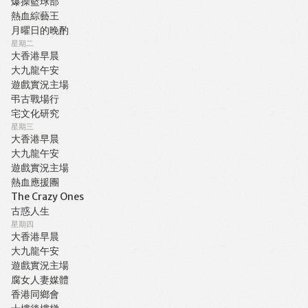
爆操籃球部
熱血綜藝王
月曜日的晚酌
星期二
大香港早晨
大九龍午安
遊戲實況主場
弔古戰場行
宅文化研究
星期三
大香港早晨
大九龍午安
遊戲實況主場
熱血應援團
The Crazy Ones
古惑人生
星期四
大香港早晨
大九龍午安
遊戲實況主場
腐女人妻媒體
香港同鄉會