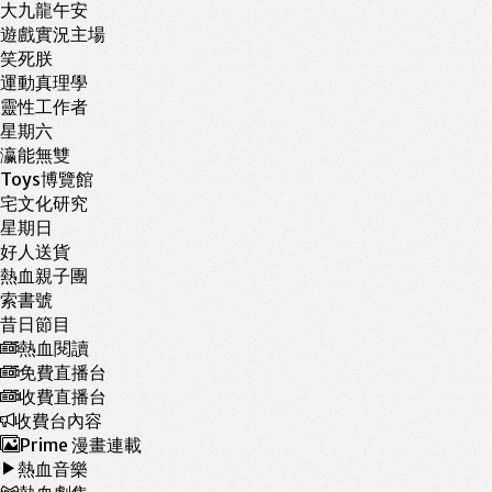
大九龍午安
遊戲實況主場
笑死朕
運動真理學
靈性工作者
星期六
瀛能無雙
Toys博覽館
宅文化研究
星期日
好人送貨
熱血親子團
索書號
昔日節目
熱血閱讀
免費直播台
收費直播台
收費台內容
Prime 漫畫連載
熱血音樂