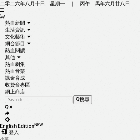
二零二六年八月十日 星期一 ｜ 丙午 馬年六月廿八日
熱血新聞
生活資訊
文化藝術
網台節目
熱血閱讀
其他
熱血劇集
熱血音樂
課金育成
收費台專區
網上商店
Search
搜尋
NEW
English Edition
登入
小菜