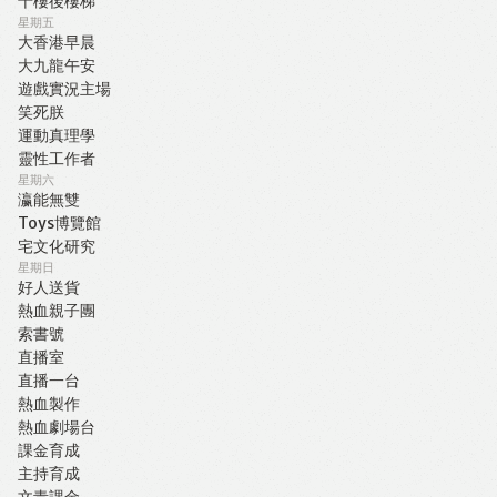
十樓後樓梯
星期五
大香港早晨
大九龍午安
遊戲實況主場
笑死朕
運動真理學
靈性工作者
星期六
瀛能無雙
Toys博覽館
宅文化研究
星期日
好人送貨
熱血親子團
索書號
直播室
直播一台
熱血製作
熱血劇場台
課金育成
主持育成
文青課金